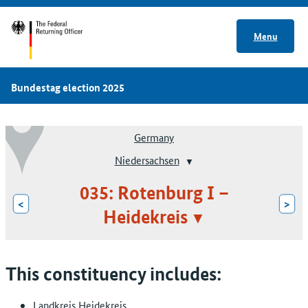
Menu
Bundestag election 2025
Germany
Niedersachsen
035: Rotenburg I –
<
>
Heidekreis
This constituency includes:
Landkreis Heidekreis