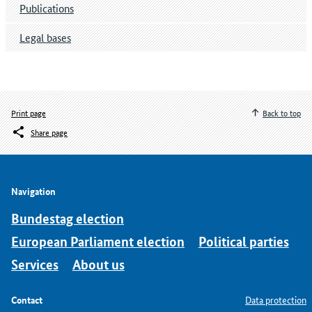
Publications
Legal bases
Print page
Back to top
Share page
Navigation
Bundestag election
European Parliament election
Political parties
Services
About us
Contact
Data protection