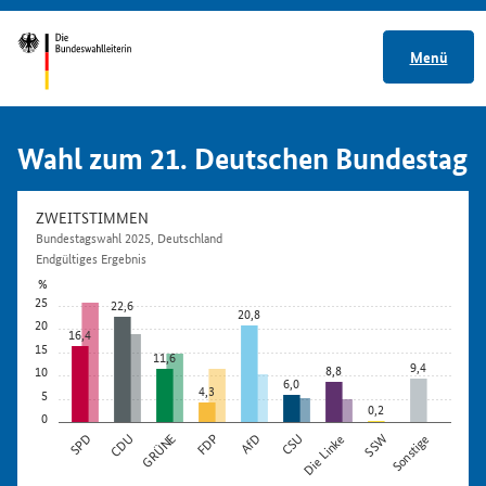
Menü
Wahl zum 21. Deutschen Bundestag
ZWEITSTIMMEN
Bundestagswahl 2025, Deutschland
Endgültiges Ergebnis
%
25
22,6
20,8
20
16,4
15
11,6
9,4
8,8
10
6,0
4,3
5
0,2
0
SPD
CDU
GRÜNE
FDP
AfD
CSU
Die Linke
SSW
Sonstige