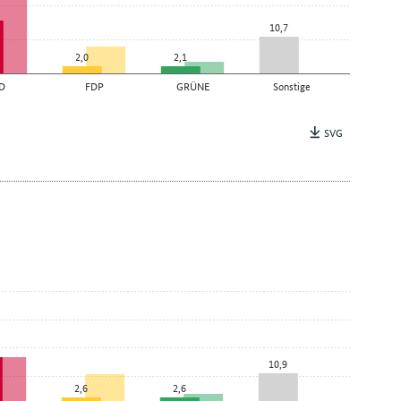
10,7
2,0
2,1
D
FDP
GRÜNE
Sonstige
SVG
10,9
2,6
2,6