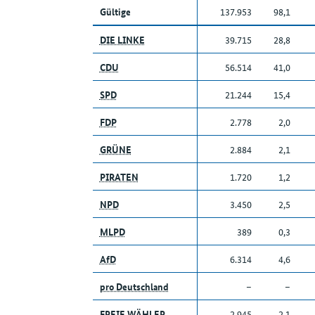
Gültige
137.953
98,1
DIE LINKE
39.715
28,8
CDU
56.514
41,0
SPD
21.244
15,4
FDP
2.778
2,0
GRÜNE
2.884
2,1
PIRATEN
1.720
1,2
NPD
3.450
2,5
MLPD
389
0,3
AfD
6.314
4,6
pro Deutschland
–
–
FREIE WÄHLER
2.945
2,1