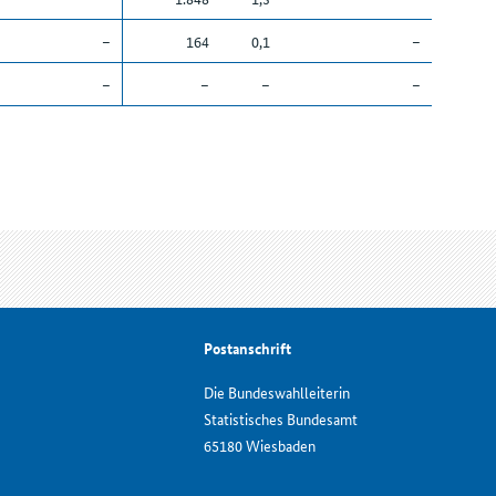
–
164
0,1
–
–
–
–
–
Postanschrift
Die Bundeswahlleiterin
Statistisches Bundesamt
65180 Wiesbaden