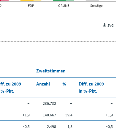
D
FDP
GRÜNE
Sonstige
SVG
Zweitstimmen
ff. zu 2009
Anzahl
%
Diff. zu 2009
 %-Pkt.
in %-Pkt.
–
236.732
–
–
+1,9
140.667
59,4
+1,9
-0,5
2.498
1,8
-0,5