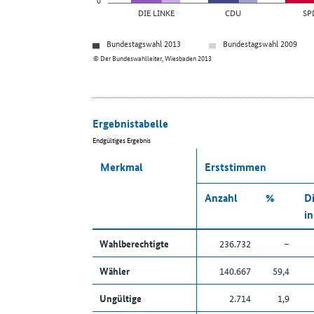
DIE LINKE
CDU
SP
Bundestagswahl 2013
Bundestagswahl 2009
© Der Bundeswahlleiter, Wiesbaden 2013
Ergebnistabelle
Endgültiges Ergebnis
Merkmal
Erststimmen
Anzahl
%
Di
in
Wahlberechtigte
236.732
–
Wähler
140.667
59,4
Ungültige
2.714
1,9