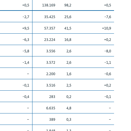
+0,5
138.169
98,2
+0,5
-2,7
35.425
25,6
-7,6
+9,5
57.357
41,5
+10,9
-6,3
23.224
16,8
+0,2
-5,8
3.556
2,6
-8,0
-1,4
3.572
2,6
-1,1
–
2.200
1,6
-0,6
-0,1
3.516
2,5
+0,2
-0,4
283
0,2
-0,1
–
6.635
4,8
–
–
389
0,3
–
–
1.848
1,3
–