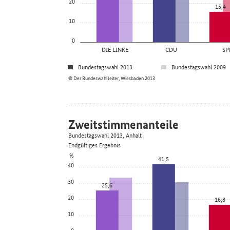
20
15,4
10
0
DIE LINKE
CDU
SP
Bundestagswahl 2013
Bundestagswahl 2009
© Der Bundeswahlleiter, Wiesbaden 2013
Zweitstimmenanteile
Bundestagswahl 2013, Anhalt
Endgültiges Ergebnis
%
41,5
40
30
25,6
20
16,8
10
0