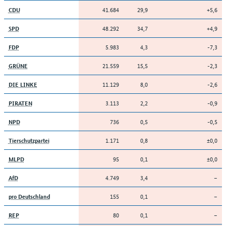
41.684
29,9
+5,6
CDU
48.292
34,7
+4,9
SPD
5.983
4,3
-7,3
FDP
21.559
15,5
-2,3
GRÜNE
11.129
8,0
-2,6
DIE LINKE
3.113
2,2
-0,9
PIRATEN
736
0,5
-0,5
NPD
1.171
0,8
±0,0
Tierschutzpartei
95
0,1
±0,0
MLPD
4.749
3,4
–
AfD
155
0,1
–
pro Deutschland
80
0,1
–
REP