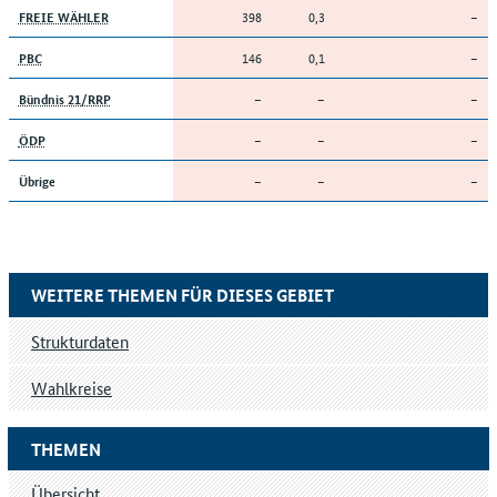
398
0,3
–
FREIE WÄHLER
146
0,1
–
PBC
–
–
–
Bündnis 21/RRP
–
–
–
ÖDP
–
–
–
Übrige
WEITERE THEMEN FÜR DIESES GEBIET
Strukturdaten
Wahlkreise
THEMEN
Übersicht