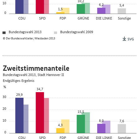
10,2
10
6,2
5,4
1,5
0
CDU
SPD
FDP
GRÜNE
DIE LINKE
Sonstige
Bundestagswahl 2013
Bundestagswahl 2009
© Der Bundeswahlleiter, Wiesbaden 2013
SVG
Zweitstimmenanteile
Bundestagswahl 2013, Stadt Hannover II
Endgültiges Ergebnis
%
34,7
29,9
30
20
15,5
10
8,0
7,6
4,3
0
CDU
SPD
FDP
GRÜNE
DIE LINKE
Sonstige