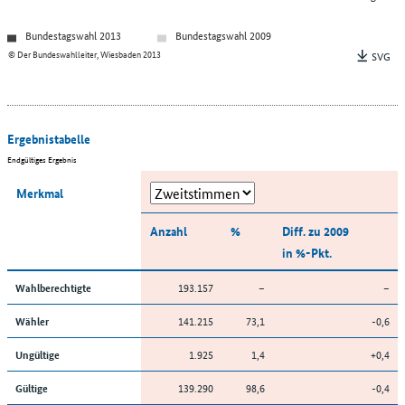
Bundestagswahl 2013
Bundestagswahl 2009
© Der Bundeswahlleiter, Wiesbaden 2013
SVG
Ergebnistabelle
Endgültiges Ergebnis
Merkmal
Anzahl
%
Diff. zu 2009
in %-Pkt.
193.157
–
–
Wahlberechtigte
141.215
73,1
-0,6
Wähler
1.925
1,4
+0,4
Ungültige
139.290
98,6
-0,4
Gültige