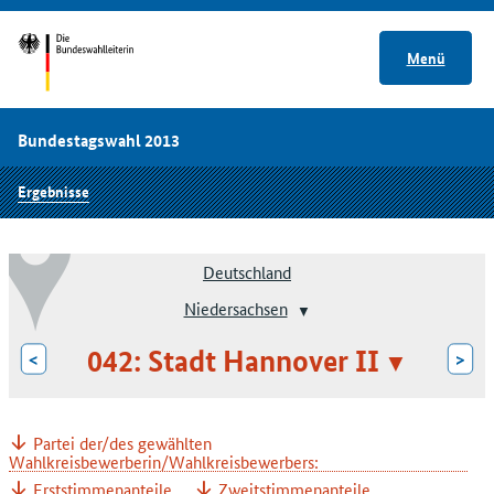
Menü
Bundestagswahl 2013
Ergebnisse
Deutschland
Niedersachsen
042: Stadt Hannover II
<
>
Partei der/des gewählten
Wahlkreisbewerberin/Wahlkreisbewerbers:
Erststimmenanteile
Zweitstimmenanteile