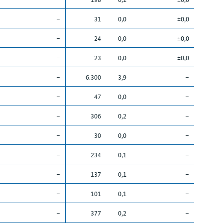
–
31
0,0
±0,0
–
24
0,0
±0,0
–
23
0,0
±0,0
–
6.300
3,9
–
–
47
0,0
–
–
306
0,2
–
–
30
0,0
–
–
234
0,1
–
–
137
0,1
–
–
101
0,1
–
–
377
0,2
–