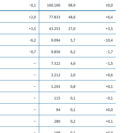
-0,1
160.160
98,9
±0,0
+2,0
77.833
48,6
+6,4
+3,5
43.253
27,0
+3,5
-6,2
9.094
5,7
-10,4
-0,7
9.856
6,2
-1,7
–
7.322
4,6
-1,5
–
3.212
2,0
+0,6
–
1.293
0,8
+0,1
–
115
0,1
-0,1
–
94
0,1
±0,0
–
280
0,2
+0,1
–
198
0,1
±0,0