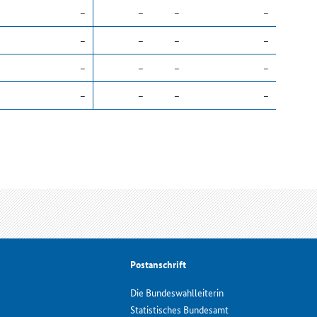
–
–
–
–
–
–
–
–
–
–
–
–
–
–
–
–
Postanschrift
Die Bundeswahlleiterin
Statistisches Bundesamt