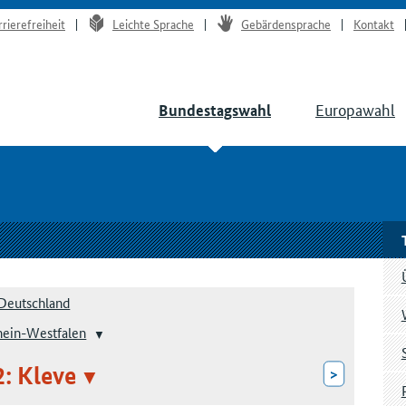
rrierefreiheit
Leichte Sprache
Gebärdensprache
Kontakt
Europawahl
Bundestagswahl
Deutschland
hein-Westfalen
2: Kleve
>