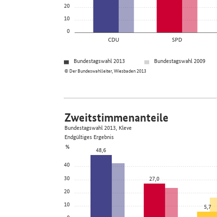
20
10
0
CDU
SPD
Bundestagswahl 2013
Bundestagswahl 2009
© Der Bundeswahlleiter, Wiesbaden 2013
Zweitstimmenanteile
Bundestagswahl 2013, Kleve
Endgültiges Ergebnis
%
48,6
40
30
27,0
20
10
5,7
0