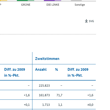
P
GRÜNE
DIE LINKE
Sonstige
SVG
Zweitstimmen
Diff. zu 2009
Anzahl
%
Diff. zu 2009
in %-Pkt.
in %-Pkt.
–
225.823
–
–
+1,6
161.873
71,7
+1,6
+0,1
1.713
1,1
±0,0