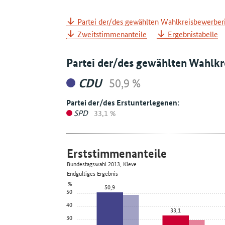
Partei der/des gewählten Wahlkreisbewerber
Zweitstimmenanteile
Ergebnistabelle
Partei der/des gewählten Wahlk
CDU
50,9 %
Partei der/des Erstunterlegenen:
SPD
33,1 %
Erststimmenanteile
Bundestagswahl 2013, Kleve
Endgültiges Ergebnis
%
50,9
50
40
33,1
30