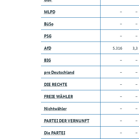
MLPD
–
–
BüSo
–
–
PSG
–
–
AfD
5.316
3,3
BIG
–
–
pro Deutschland
–
–
DIE RECHTE
–
–
FREIE WÄHLER
–
–
Nichtwähler
–
–
PARTEI DER VERNUNFT
–
–
Die PARTEI
–
–