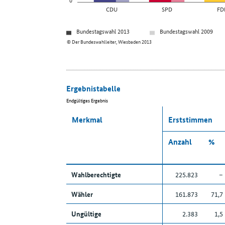
CDU
SPD
FD
Bundestagswahl 2013
Bundestagswahl 2009
© Der Bundeswahlleiter, Wiesbaden 2013
Ergebnistabelle
Endgültiges Ergebnis
Merkmal
Erststimmen
Anzahl
%
Wahlberechtigte
225.823
–
Wähler
161.873
71,7
Ungültige
2.383
1,5