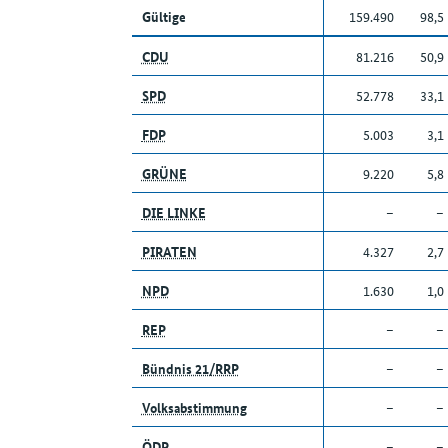
Gültige
159.490
98,5
CDU
81.216
50,9
SPD
52.778
33,1
FDP
5.003
3,1
GRÜNE
9.220
5,8
DIE LINKE
–
–
PIRATEN
4.327
2,7
NPD
1.630
1,0
REP
–
–
Bündnis 21/RRP
–
–
Volksabstimmung
–
–
ÖDP
–
–