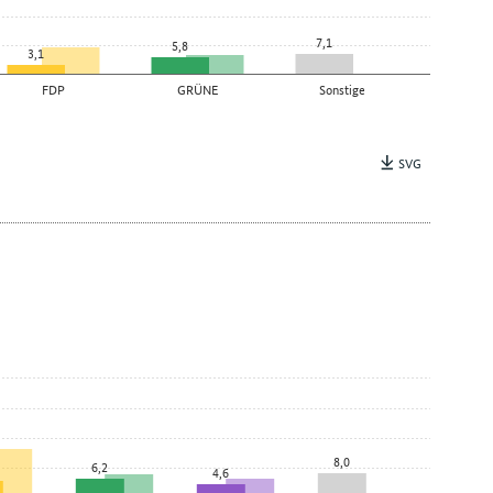
7,1
5,8
3,1
FDP
GRÜNE
Sonstige
SVG
8,0
6,2
4,6