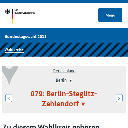
Menü
Bundestagswahl 2013
Wahlkreise
Deutschland
Berlin
079: Berlin-Steglitz-
<
>
Zehlendorf
Zu diesem Wahlkreis gehören