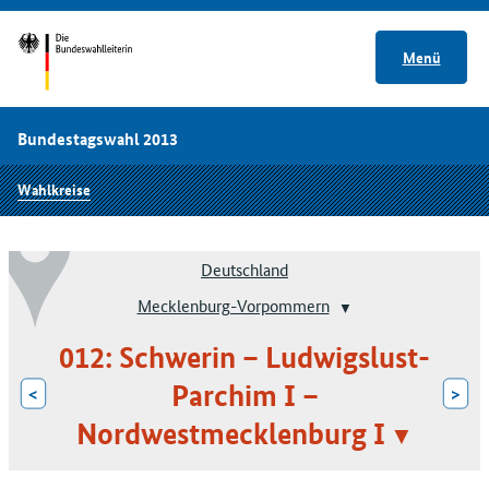
Menü
Bundestagswahl 2013
Wahlkreise
Deutschland
Mecklenburg-Vorpommern
012: Schwerin – Ludwigslust-
Parchim I –
<
>
Nordwestmecklenburg I