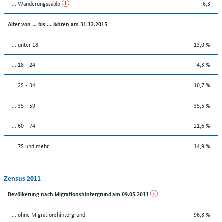
... Wanderungssaldo
6,3
Alter von ... bis ... Jahren am 31.12.2015
... unter 18
13,0 %
... 18 - 24
4,3 %
... 25 - 34
10,7 %
... 35 - 59
35,5 %
... 60 - 74
21,6 %
... 75 und mehr
14,9 %
Zensus 2011
Bevölkerung nach Migrationshintergrund am 09.05.2011
... ohne Migrationshintergrund
96,8 %