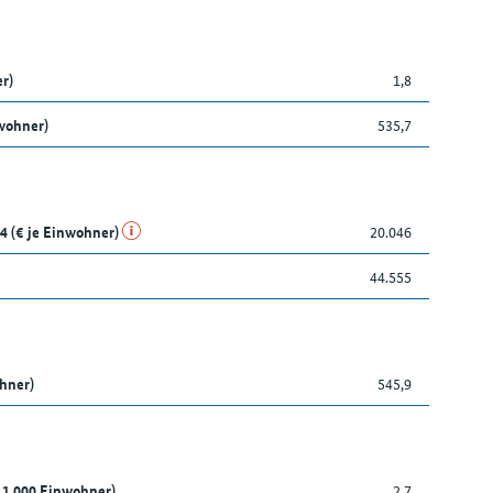
r)
1,8
wohner)
535,7
4 (€ je Einwohner)
20.046
44.555
ohner)
545,9
 1.000 Einwohner)
2,7