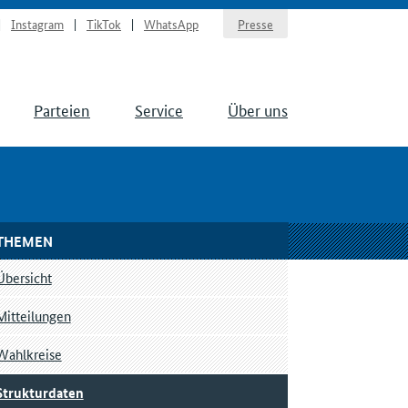
Instagram
TikTok
WhatsApp
Presse
Parteien
Service
Über uns
THEMEN
Übersicht
Mitteilungen
Wahlkreise
Strukturdaten