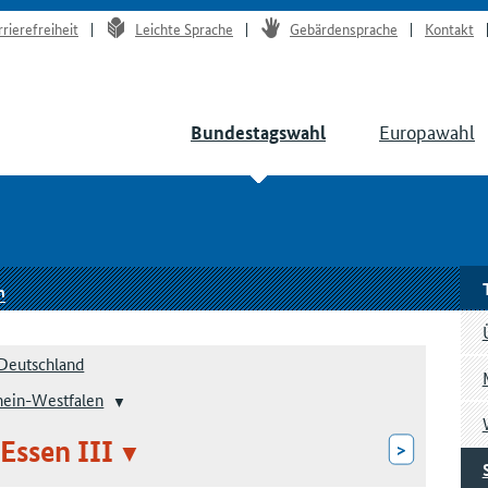
rrierefreiheit
Leichte Sprache
Gebärdensprache
Kontakt
Europawahl
Bundestagswahl
n
Deutschland
hein-Westfalen
 Essen III
>