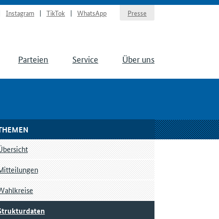
Instagram
TikTok
WhatsApp
Presse
Parteien
Service
Über uns
THEMEN
Übersicht
Mitteilungen
Wahlkreise
Strukturdaten