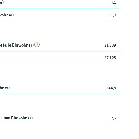
r)
4,1
wohner)
521,3
4 (€ je Einwohner)
21.839
27.125
ohner)
844,8
 1.000 Einwohner)
2,6