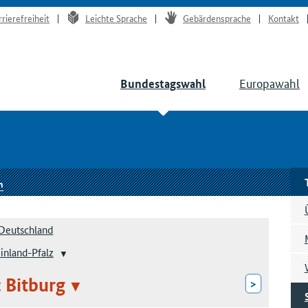
rrierefreiheit
Leichte Sprache
Gebärdensprache
Kontakt
Europawahl
Bundestagswahl
n
Deutschland
inland-Pfalz
: Bitburg
>