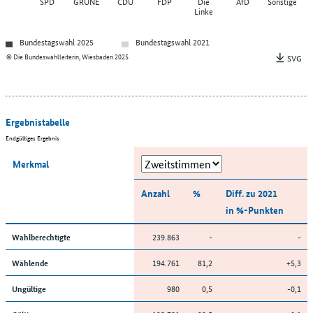
SPD
GRÜNE
CDU
FDP
Die
AfD
Sonstige
Linke
Bundestagswahl 2025
Bundestagswahl 2021
© Die Bundeswahlleiterin, Wiesbaden 2025
SVG
Ergebnistabelle
Endgültiges Ergebnis
Merkmal
Anzahl
%
Diff. zu 2021
in %-Punkten
239.863
-
-
Wahlberechtigte
194.761
81,2
+5,3
Wählende
980
0,5
-0,1
Ungültige