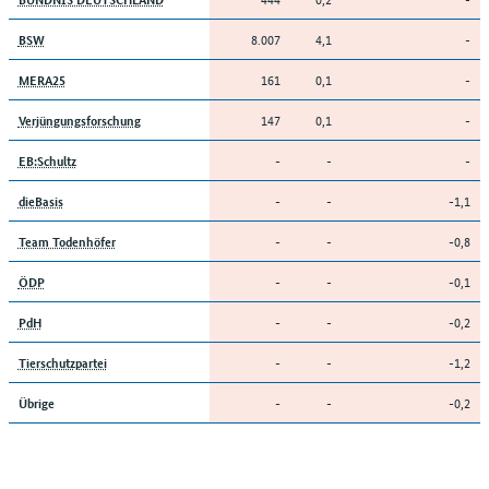
8.007
4,1
-
BSW
161
0,1
-
MERA25
147
0,1
-
Verjüngungsforschung
-
-
-
EB:Schultz
-
-
-1,1
dieBasis
-
-
-0,8
Team Todenhöfer
-
-
-0,1
ÖDP
-
-
-0,2
PdH
-
-
-1,2
Tierschutzpartei
-
-
-0,2
Übrige