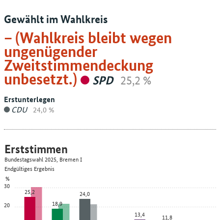
Gewählt im Wahlkreis
– (Wahlkreis bleibt wegen
ungenügender
Zweitstimmendeckung
unbesetzt.)
SPD
25,2 %
Erstunterlegen
CDU
24,0 %
Erststimmen
Bundestagswahl 2025, Bremen I
Endgültiges Ergebnis
%
30
25,2
24,0
18,9
20
13,4
11,8