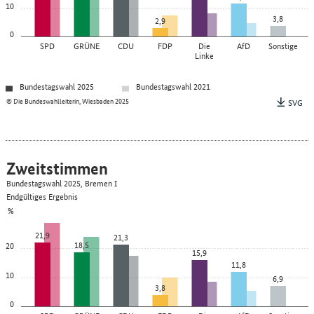
10
3,8
2,9
0
SPD
GRÜNE
CDU
FDP
Die
AfD
Sonstige
Linke
Bundestagswahl 2025
Bundestagswahl 2021
© Die Bundeswahlleiterin, Wiesbaden 2025
SVG
Zweitstimmen
Bundestagswahl 2025, Bremen I
Endgültiges Ergebnis
%
21,9
21,3
18,5
20
15,9
11,8
10
6,9
3,8
0