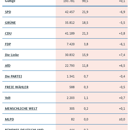
193.781
99,5
+0,1
Gültige
42.457
21,9
-6,9
SPD
35.812
18,5
-5,5
GRÜNE
41.189
21,3
+3,8
CDU
7.420
3,8
-6,1
FDP
30.832
15,9
+7,4
Die Linke
22.793
11,8
+6,5
AfD
1.341
0,7
-0,4
Die PARTEI
588
0,3
-0,5
FREIE WÄHLER
2.203
1,1
+0,7
Volt
305
0,2
+0,1
MENSCHLICHE WELT
82
0,0
±0,0
MLPD
444
0,2
-
BÜNDNIS DEUTSCHLAND