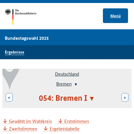
Menü
Bundestagswahl 2025
Ergebnisse
Deutschland
Bremen
054: Bremen I
<
>
Gewählt im Wahlkreis
Erststimmen
Zweitstimmen
Ergebnistabelle