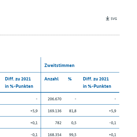
SVG
Zweitstimmen
Diff. zu 2021
Anzahl
%
Diff. zu 2021
in %-Punkten
in %-Punkten
-
206.670
-
-
+5,9
169.136
81,8
+5,9
+0,1
782
0,5
-0,1
-0,1
168.354
99,5
+0,1