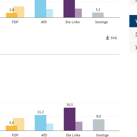
3,1
2,8
FDP
AfD
Die Linke
Sonstige
SVG
16,3
11,2
8,0
3,4
FDP
AfD
Die Linke
Sonstige