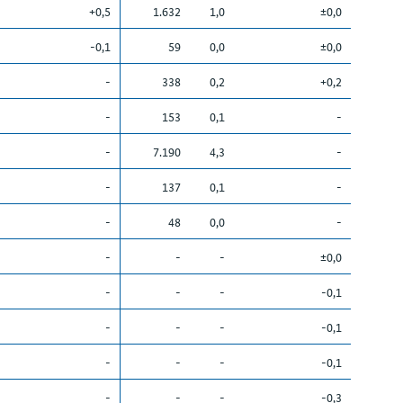
+0,5
1.632
1,0
±0,0
-0,1
59
0,0
±0,0
-
338
0,2
+0,2
-
153
0,1
-
-
7.190
4,3
-
-
137
0,1
-
-
48
0,0
-
-
-
-
±0,0
-
-
-
-0,1
-
-
-
-0,1
-
-
-
-0,1
-
-
-
-0,3