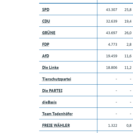
SPD
43.307
25,8
CDU
32.639
19,4
GRÜNE
43.697
26,0
FDP
4.773
2,8
AfD
19.459
11,6
Die Linke
18.806
11,2
Tierschutzpartei
-
-
Die PARTEI
-
-
dieBasis
-
-
Team Todenhöfer
-
-
FREIE WÄHLER
1.322
0,8