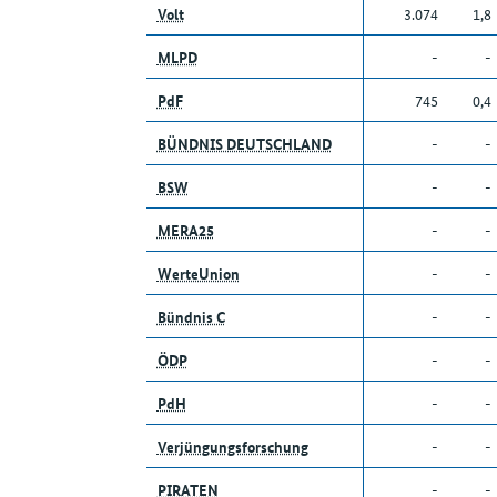
Volt
3.074
1,8
MLPD
-
-
PdF
745
0,4
BÜNDNIS DEUTSCHLAND
-
-
BSW
-
-
MERA25
-
-
WerteUnion
-
-
Bündnis C
-
-
ÖDP
-
-
PdH
-
-
Verjüngungsforschung
-
-
PIRATEN
-
-