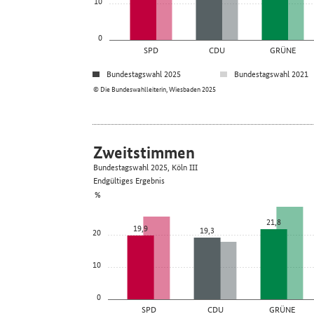
10
0
SPD
CDU
GRÜNE
Bundestagswahl 2025
Bundestagswahl 2021
© Die Bundeswahlleiterin, Wiesbaden 2025
Zweitstimmen
Bundestagswahl 2025, Köln III
Endgültiges Ergebnis
%
21,8
19,9
19,3
20
10
0
SPD
CDU
GRÜNE