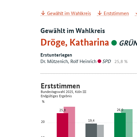
Gewählt im Wahlkreis
Erststimmen
Gewählt im Wahlkreis
Dröge, Katharina
GRÜ
Erstunterlegen
Dr. Mützenich, Rolf Heinrich
SPD
25,8 %
Erststimmen
Bundestagswahl 2025, Köln III
Endgültiges Ergebnis
%
26,0
25,8
19,4
20