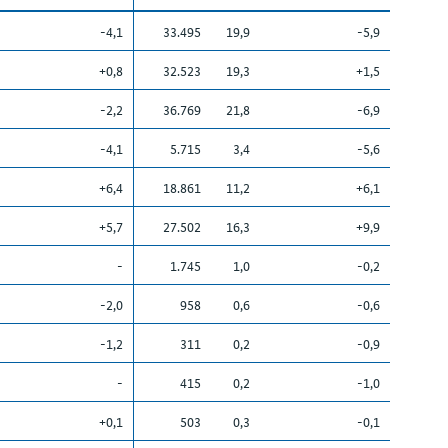
-4,1
33.495
19,9
-5,9
+0,8
32.523
19,3
+1,5
-2,2
36.769
21,8
-6,9
-4,1
5.715
3,4
-5,6
+6,4
18.861
11,2
+6,1
+5,7
27.502
16,3
+9,9
-
1.745
1,0
-0,2
-2,0
958
0,6
-0,6
-1,2
311
0,2
-0,9
-
415
0,2
-1,0
+0,1
503
0,3
-0,1