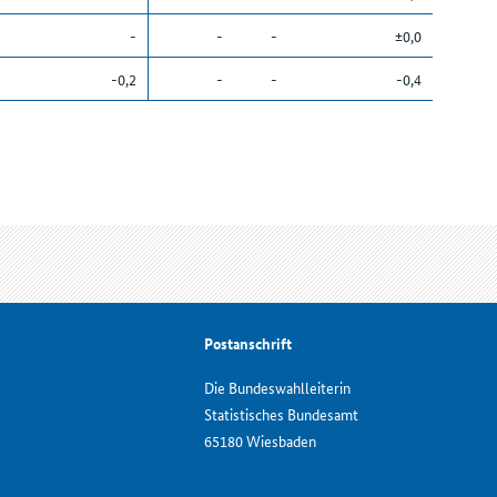
-
-
-
±0,0
-0,2
-
-
-0,4
Postanschrift
Die Bundeswahlleiterin
Statistisches Bundesamt
65180 Wiesbaden