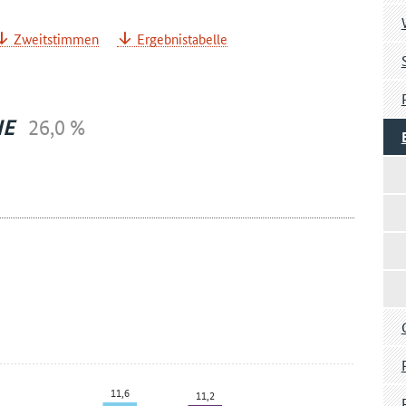
Zweitstimmen
Ergebnistabelle
NE
26,0 %
11,6
11,2