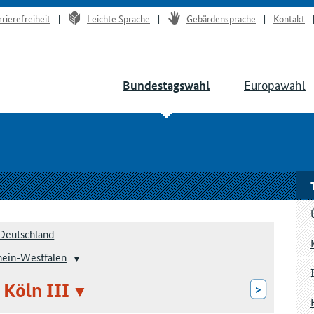
rrierefreiheit
Leichte Sprache
Gebärdensprache
Kontakt
Europawahl
Bundestagswahl
Deutschland
hein-Westfalen
 Köln III
>