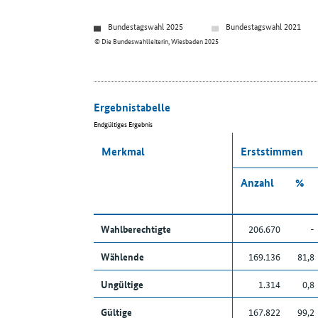
Bundestagswahl 2025
Bundestagswahl 2021
© Die Bundeswahlleiterin, Wiesbaden 2025
Ergebnistabelle
Endgültiges Ergebnis
Merkmal
Erststimmen
Anzahl
%
Wahlberechtigte
206.670
-
Wählende
169.136
81,8
Ungültige
1.314
0,8
Gültige
167.822
99,2