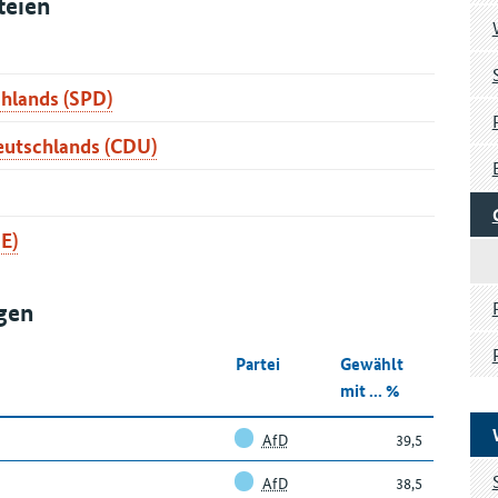
teien
chlands (SPD)
latz
eutschlands (CDU)
latz
003
latz
001
E)
002
Listenplatz
001
002
Listenplatz
Rebecca
002
gen
003
003
001
Partei
Gewählt
004
mit ... %
AfD
39,5
AfD
38,5