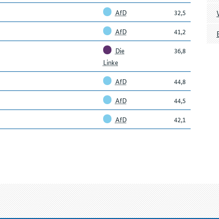
AfD
32,5
AfD
41,2
Die
36,8
Linke
AfD
44,8
AfD
44,5
AfD
42,1