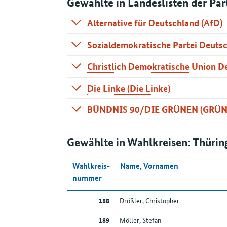
Gewählte in Landeslisten der Par
Alternative für Deutschland (AfD)
Sozialdemokratische Partei Deuts
Lfd. Nr.
Name, Vornamen
Listenp
Christlich Demokratische Union D
Lfd. Nr.
Name, Vornamen
Listenp
1
Braga, Torben
Die Linke (Die Linke)
Lfd. Nr.
Name, Vornamen
Listenp
1
Schneider, Carsten
Nach oben
BÜNDNIS 90/DIE GRÜNEN (GRÜN
2
Kaiser, Elisabeth
Lfd. Nr.
Name, Vornamen
1
Hirte, Christian
2
Herbstreuth, Diana
Lfd. Nr.
Name, Vornamen
1
Vogtschmidt, Donata Katharina 
Gewählte in Wahlkreisen: Thürin
Nach oben
3
Gregosz, David
2
Eißing, Mandy
1
Göring-Eckardt, Katrin Dagmar
Wahlkreis­
Name, Vornamen
4
Hose, Michael
nummer
Nach oben
Nach oben
188
Drößler, Christopher
Nach oben
189
Möller, Stefan