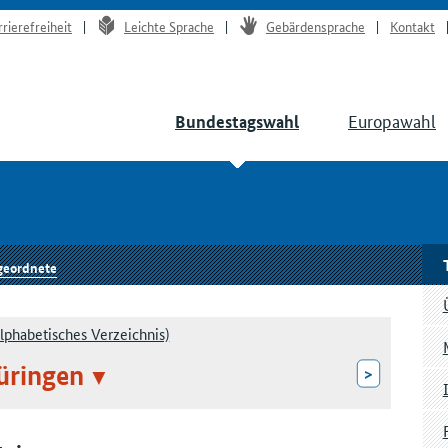
rrierefreiheit
Leichte Sprache
Gebärdensprache
Kontakt
Europawahl
Bundestagswahl
geordnete
lphabetisches Verzeichnis)
üringen
>