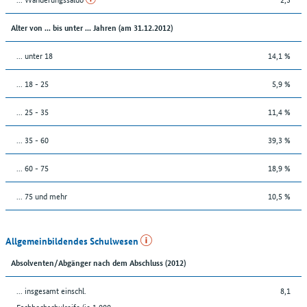
Alter von ... bis unter ... Jahren (am 31.12.2012)
... unter 18
14,1 %
... 18 - 25
5,9 %
... 25 - 35
11,4 %
... 35 - 60
39,3 %
... 60 - 75
18,9 %
... 75 und mehr
10,5 %
Allgemeinbildendes Schulwesen
Absolventen/Abgänger nach dem Abschluss (2012)
... insgesamt einschl.
8,1
Fachhochschulreife (je 1.000