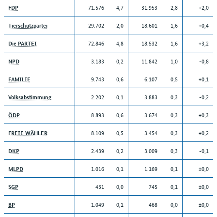
71.576
4,7
31.953
2,8
+2,0
FDP
29.702
2,0
18.601
1,6
+0,4
Tierschutzpartei
72.846
4,8
18.532
1,6
+3,2
Die PARTEI
3.183
0,2
11.842
1,0
-0,8
NPD
9.743
0,6
6.107
0,5
+0,1
FAMILIE
2.202
0,1
3.883
0,3
-0,2
Volksabstimmung
8.893
0,6
3.674
0,3
+0,3
ÖDP
8.109
0,5
3.454
0,3
+0,2
FREIE WÄHLER
2.439
0,2
3.009
0,3
-0,1
DKP
1.016
0,1
1.169
0,1
±0,0
MLPD
431
0,0
745
0,1
±0,0
SGP
1.049
0,1
468
0,0
±0,0
BP