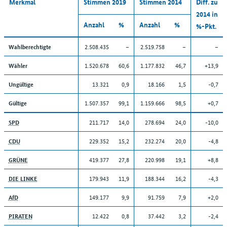
Merkmal
Stimmen 2019
Stimmen 2014
Diff. zu
2014 in
Anzahl
%
Anzahl
%
%-Pkt.
2.508.435
–
2.519.758
–
–
Wahlberechtigte
1.520.678
60,6
1.177.832
46,7
+13,9
Wähler
13.321
0,9
18.166
1,5
-0,7
Ungültige
1.507.357
99,1
1.159.666
98,5
+0,7
Gültige
211.717
14,0
278.694
24,0
-10,0
SPD
229.352
15,2
232.274
20,0
-4,8
CDU
419.377
27,8
220.998
19,1
+8,8
GRÜNE
179.943
11,9
188.344
16,2
-4,3
DIE LINKE
149.177
9,9
91.759
7,9
+2,0
AfD
12.422
0,8
37.442
3,2
-2,4
PIRATEN