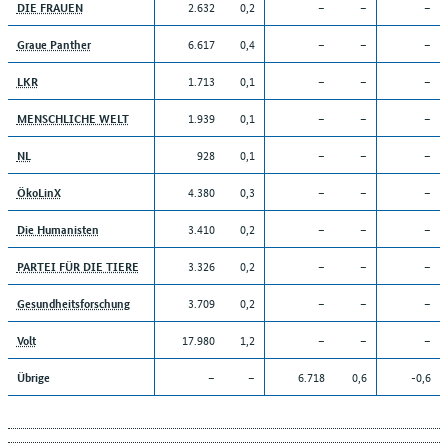
2.632
0,2
–
–
–
DIE FRAUEN
6.617
0,4
–
–
–
Graue Panther
1.713
0,1
–
–
–
LKR
1.939
0,1
–
–
–
MENSCHLICHE WELT
928
0,1
–
–
–
NL
4.380
0,3
–
–
–
ÖkoLinX
3.410
0,2
–
–
–
Die Humanisten
3.326
0,2
–
–
–
PARTEI FÜR DIE TIERE
3.709
0,2
–
–
–
Gesundheitsforschung
17.980
1,2
–
–
–
Volt
–
–
6.718
0,6
-0,6
Übrige