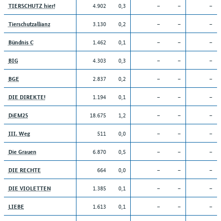
4.902
0,3
–
–
–
TIERSCHUTZ hier!
3.130
0,2
–
–
–
Tierschutzallianz
1.462
0,1
–
–
–
Bündnis C
4.303
0,3
–
–
–
BIG
2.837
0,2
–
–
–
BGE
1.194
0,1
–
–
–
DIE DIREKTE!
18.675
1,2
–
–
–
DiEM25
511
0,0
–
–
–
III. Weg
6.870
0,5
–
–
–
Die Grauen
664
0,0
–
–
–
DIE RECHTE
1.385
0,1
–
–
–
DIE VIOLETTEN
1.613
0,1
–
–
–
LIEBE