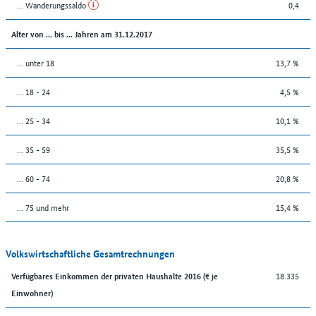
... Wanderungssaldo
0,4
Alter von ... bis ... Jahren am 31.12.2017
... unter 18
13,7 %
... 18 - 24
4,5 %
... 25 - 34
10,1 %
... 35 - 59
35,5 %
... 60 - 74
20,8 %
... 75 und mehr
15,4 %
Volkswirtschaftliche Gesamtrechnungen
18.335
Verfügbares Einkommen der privaten Haushalte 2016 (€ je
Einwohner)