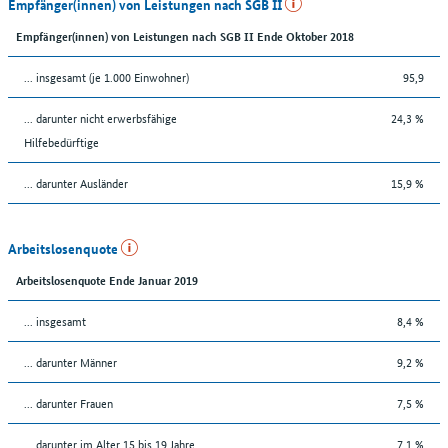
Empfänger(innen) von Leistungen nach SGB II
Empfänger(innen) von Leistungen nach SGB II Ende Oktober 2018
... insgesamt (je 1.000 Einwohner)
95,9
... darunter nicht erwerbsfähige
24,3 %
Hilfebedürftige
... darunter Ausländer
15,9 %
Arbeitslosenquote
Arbeitslosenquote Ende Januar 2019
... insgesamt
8,4 %
... darunter Männer
9,2 %
... darunter Frauen
7,5 %
... darunter im Alter 15 bis 19 Jahre
7,1 %