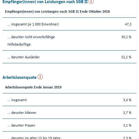
Empfänger(innen) von Leistungen nach SGB II
Empfänger(innen) von Leistungen nach SGB II Ende Oktober 2018
... insgesamt (je 1.000 Einwohner)
47,3
... darunter nicht erwerbsfähige
30,1 %
Hilfebedürftige
... darunter Ausländer
51,1 %
Arbeitslosenquote
Arbeitslosenquote Ende Januar 2019
... insgesamt
3,4 %
... darunter Männer
3,7 %
... darunter Frauen
3,1 %
... darunter im Alter 15 bis 19 Jahre
2,3 %