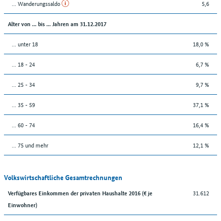
... Wanderungssaldo
5,6
Alter von ... bis ... Jahren am 31.12.2017
... unter 18
18,0 %
... 18 - 24
6,7 %
... 25 - 34
9,7 %
... 35 - 59
37,1 %
... 60 - 74
16,4 %
... 75 und mehr
12,1 %
Volkswirtschaftliche Gesamtrechnungen
31.612
Verfügbares Einkommen der privaten Haushalte 2016 (€ je
Einwohner)