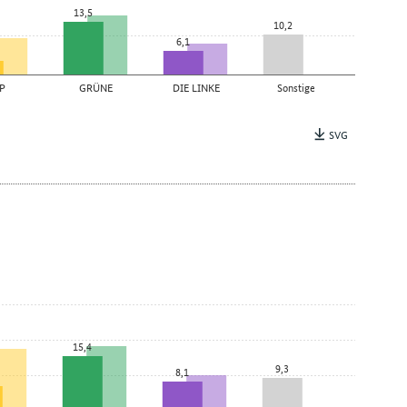
13,5
10,2
6,1
P
GRÜNE
DIE LINKE
Sonstige
SVG
15,4
9,3
8,1