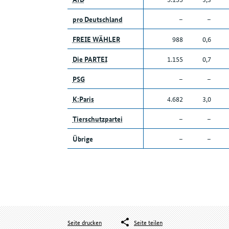
pro Deutschland
–
–
FREIE WÄHLER
988
0,6
Die PARTEI
1.155
0,7
PSG
–
–
K:Paris
4.682
3,0
Tierschutzpartei
–
–
Übrige
–
–
Seite drucken
Seite teilen