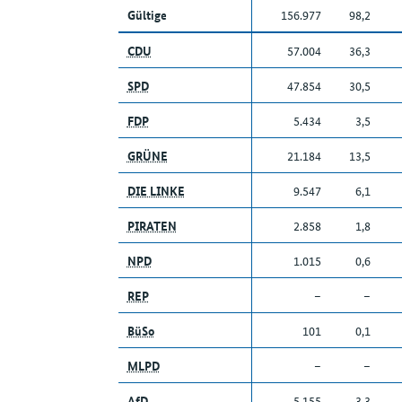
Gültige
156.977
98,2
CDU
57.004
36,3
SPD
47.854
30,5
FDP
5.434
3,5
GRÜNE
21.184
13,5
DIE LINKE
9.547
6,1
PIRATEN
2.858
1,8
NPD
1.015
0,6
REP
–
–
BüSo
101
0,1
MLPD
–
–
AfD
5.155
3,3