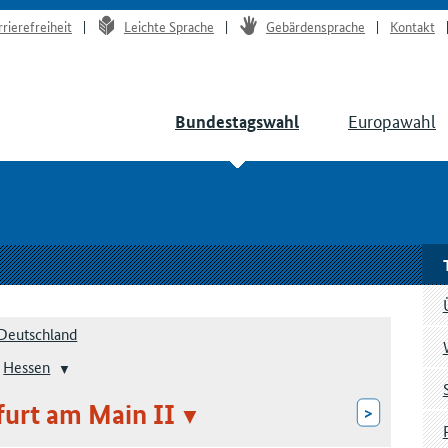
rrierefreiheit
Leichte Sprache
Gebärdensprache
Kontakt
Europawahl
Bundestagswahl
Deutschland
Hessen
furt am Main II
>