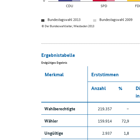
CDU
SPD
FD
Bundestagswahl 2013
Bundestagswahl 2009
© Der Bundeswahlleiter, Wiesbaden 2013
Ergebnistabelle
Endgültiges Ergebnis
Merkmal
Erststimmen
Anzahl
%
Di
in
Wahlberechtigte
219.357
–
Wähler
159.914
72,9
Ungültige
2.937
1,8