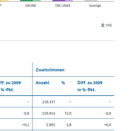
P
GRÜNE
DIE LINKE
Sonstige
SVG
Zweitstimmen
ff. zu 2009
Anzahl
%
Diff. zu 2009
 %-Pkt.
in %-Pkt.
–
219.357
–
–
-0,9
159.914
72,9
-0,9
+0,1
2.901
1,8
+0,4