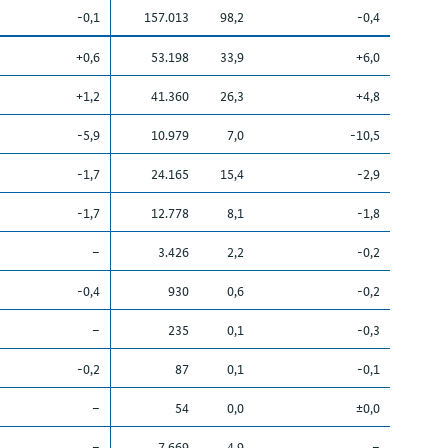
-0,1
157.013
98,2
-0,4
+0,6
53.198
33,9
+6,0
+1,2
41.360
26,3
+4,8
-5,9
10.979
7,0
-10,5
-1,7
24.165
15,4
-2,9
-1,7
12.778
8,1
-1,8
–
3.426
2,2
-0,2
-0,4
930
0,6
-0,2
–
235
0,1
-0,3
-0,2
87
0,1
-0,1
–
54
0,0
±0,0
–
7.669
4,9
–