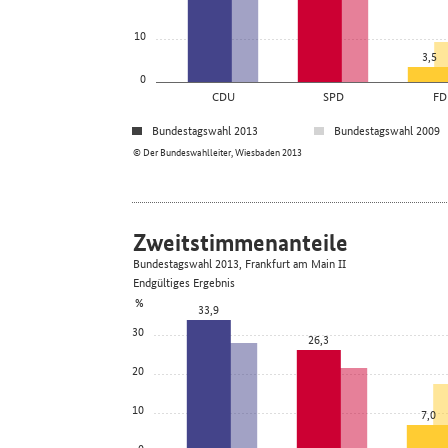
10
3,5
0
CDU
SPD
FD
Bundestagswahl 2013
Bundestagswahl 2009
© Der Bundeswahlleiter, Wiesbaden 2013
Zweitstimmenanteile
Bundestagswahl 2013, Frankfurt am Main II
Endgültiges Ergebnis
%
33,9
30
26,3
20
10
7,0
0