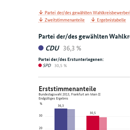
Partei der/des gewählten Wahlkreisbewerber
Zweitstimmenanteile
Ergebnistabelle
Partei der/des gewählten Wahlk
CDU
36,3 %
Partei der/des Erstunterlegenen:
SPD
30,5 %
Erststimmenanteile
Bundestagswahl 2013, Frankfurt am Main II
Endgültiges Ergebnis
%
36,3
30,5
30
20