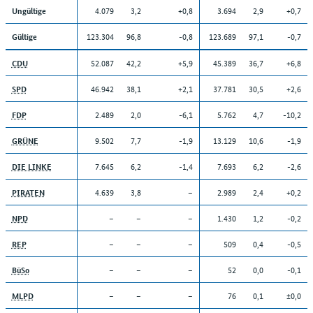
4.079
3,2
+0,8
3.694
2,9
+0,7
Ungültige
123.304
96,8
-0,8
123.689
97,1
-0,7
Gültige
52.087
42,2
+5,9
45.389
36,7
+6,8
CDU
46.942
38,1
+2,1
37.781
30,5
+2,6
SPD
2.489
2,0
-6,1
5.762
4,7
-10,2
FDP
9.502
7,7
-1,9
13.129
10,6
-1,9
GRÜNE
7.645
6,2
-1,4
7.693
6,2
-2,6
DIE LINKE
4.639
3,8
–
2.989
2,4
+0,2
PIRATEN
–
–
–
1.430
1,2
-0,2
NPD
–
–
–
509
0,4
-0,5
REP
–
–
–
52
0,0
-0,1
BüSo
–
–
–
76
0,1
±0,0
MLPD