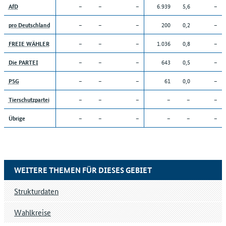
–
–
–
6.939
5,6
–
AfD
–
–
–
200
0,2
–
pro Deutschland
–
–
–
1.036
0,8
–
FREIE WÄHLER
–
–
–
643
0,5
–
Die PARTEI
–
–
–
61
0,0
–
PSG
–
–
–
–
–
–
Tierschutzpartei
–
–
–
–
–
–
Übrige
WEITERE THEMEN FÜR DIESES GEBIET
Strukturdaten
Wahlkreise