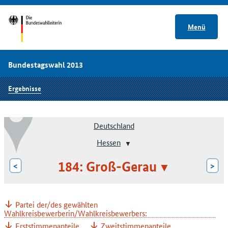
Menü
Bundestagswahl 2013
Ergebnisse
Deutschland
Hessen
184: Groß-Gerau
<
>
Partei der/des gewählten
Wahlkreisbewerberin/Wahlkreisbewerbers:
Erststimmenanteile
Zweitstimmenanteile