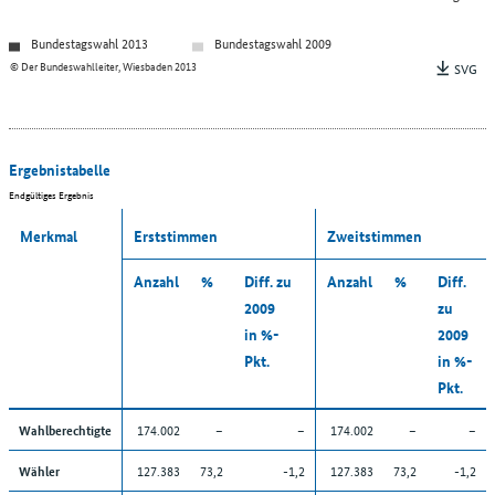
Bundestagswahl 2013
Bundestagswahl 2009
© Der Bundeswahlleiter, Wiesbaden 2013
SVG
Ergebnistabelle
Endgültiges Ergebnis
Merkmal
Erststimmen
Zweitstimmen
Anzahl
%
Diff. zu
Anzahl
%
Diff.
2009
zu
in %-
2009
Pkt.
in %-
Pkt.
174.002
–
–
174.002
–
–
Wahlberechtigte
127.383
73,2
-1,2
127.383
73,2
-1,2
Wähler