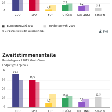
10
7,7
6,2
3,8
2,0
0
CDU
SPD
FDP
GRÜNE
DIE LINKE
Sonstige
Bundestagswahl 2013
Bundestagswahl 2009
© Der Bundeswahlleiter, Wiesbaden 2013
SVG
Zweitstimmenanteile
Bundestagswahl 2013, Groß-Gerau
Endgültiges Ergebnis
%
36,7
30,5
30
20
11,3
10,6
10
6,2
4,7
0
CDU
SPD
FDP
GRÜNE
DIE LINKE
Sonstige