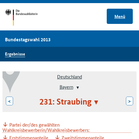
Menü
Bundestagswahl 2013
Ergebnisse
Deutschland
Bayern
231: Straubing
<
>
Partei der/des gewählten
Wahlkreisbewerberin/Wahlkreisbewerbers:
Erststimmenanteile
Zweitstimmenanteile