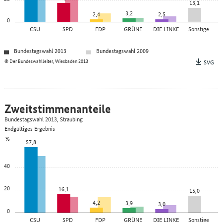
13,1
3,2
2,4
2,5
0
CSU
SPD
FDP
GRÜNE
DIE LINKE
Sonstige
Bundestagswahl 2013
Bundestagswahl 2009
© Der Bundeswahlleiter, Wiesbaden 2013
SVG
Zweitstimmenanteile
Bundestagswahl 2013, Straubing
Endgültiges Ergebnis
%
57,8
40
20
16,1
15,0
4,2
3,9
3,0
0
CSU
SPD
FDP
GRÜNE
DIE LINKE
Sonstige