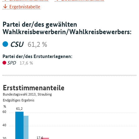
Ergebnistabelle
Partei der/des gewählten
Wahlkreisbewerberin/Wahlkreisbewerbers:
CSU
61,2 %
Partei der/des Erstunterlegenen:
SPD
17,6 %
Erststimmenanteile
Bundestagswahl 2013, Straubing
Endgültiges Ergebnis
%
61,2
60
40
17,6
20