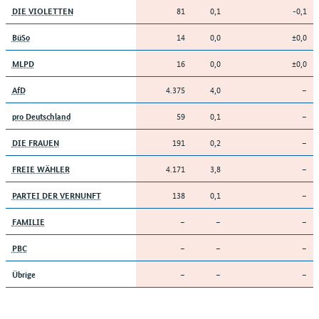
81
0,1
-0,1
DIE VIOLETTEN
14
0,0
±0,0
BüSo
16
0,0
±0,0
MLPD
4.375
4,0
–
AfD
59
0,1
–
pro Deutschland
191
0,2
–
DIE FRAUEN
4.171
3,8
–
FREIE WÄHLER
138
0,1
–
PARTEI DER VERNUNFT
–
–
–
FAMILIE
–
–
–
PBC
–
–
–
Übrige