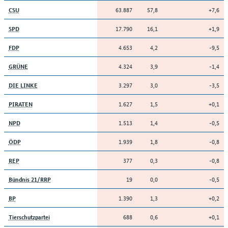
63.887
57,8
+7,6
CSU
17.790
16,1
+1,9
SPD
4.653
4,2
-9,5
FDP
4.324
3,9
-1,4
GRÜNE
3.297
3,0
-3,5
DIE LINKE
1.627
1,5
+0,1
PIRATEN
1.513
1,4
-0,5
NPD
1.939
1,8
-0,8
ÖDP
377
0,3
-0,8
REP
19
0,0
-0,5
Bündnis 21/RRP
1.390
1,3
+0,2
BP
688
0,6
+0,1
Tierschutzpartei