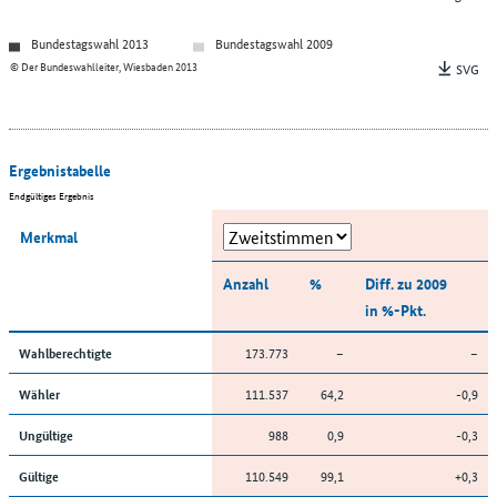
Bundestagswahl 2013
Bundestagswahl 2009
© Der Bundeswahlleiter, Wiesbaden 2013
SVG
Ergebnistabelle
Endgültiges Ergebnis
Merkmal
Anzahl
%
Diff. zu 2009
in %-Pkt.
173.773
–
–
Wahlberechtigte
111.537
64,2
-0,9
Wähler
988
0,9
-0,3
Ungültige
110.549
99,1
+0,3
Gültige