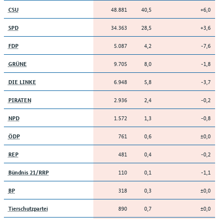
48.881
40,5
+6,0
CSU
34.363
28,5
+3,6
SPD
5.087
4,2
-7,6
FDP
9.705
8,0
-1,8
GRÜNE
6.948
5,8
-3,7
DIE LINKE
2.936
2,4
-0,2
PIRATEN
1.572
1,3
-0,8
NPD
761
0,6
±0,0
ÖDP
481
0,4
-0,2
REP
110
0,1
-1,1
Bündnis 21/RRP
318
0,3
±0,0
BP
890
0,7
±0,0
Tierschutzpartei