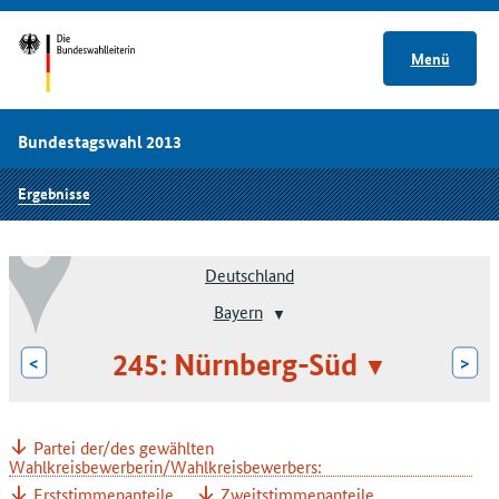
Menü
Bundestagswahl 2013
Ergebnisse
Deutschland
Bayern
245: Nürnberg-Süd
<
>
Partei der/des gewählten
Wahlkreisbewerberin/Wahlkreisbewerbers:
Erststimmenanteile
Zweitstimmenanteile