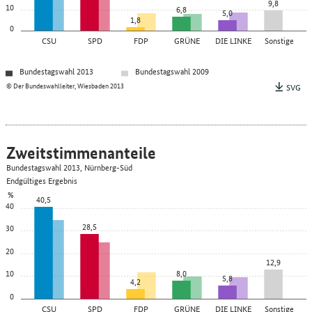
9,8
10
6,8
5,0
1,8
0
CSU
SPD
FDP
GRÜNE
DIE LINKE
Sonstige
Bundestagswahl 2013
Bundestagswahl 2009
© Der Bundeswahlleiter, Wiesbaden 2013
SVG
Zweitstimmenanteile
Bundestagswahl 2013, Nürnberg-Süd
Endgültiges Ergebnis
%
40,5
40
28,5
30
20
12,9
10
8,0
5,8
4,2
0
CSU
SPD
FDP
GRÜNE
DIE LINKE
Sonstige