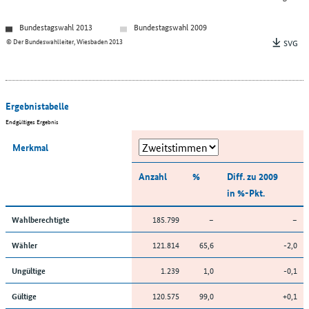
Bundestagswahl 2013
Bundestagswahl 2009
© Der Bundeswahlleiter, Wiesbaden 2013
SVG
Ergebnistabelle
Endgültiges Ergebnis
Merkmal
Anzahl
%
Diff. zu 2009
in %-Pkt.
185.799
–
–
Wahlberechtigte
121.814
65,6
-2,0
Wähler
1.239
1,0
-0,1
Ungültige
120.575
99,0
+0,1
Gültige