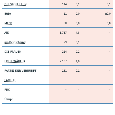
114
0,1
-0,1
DIE VIOLETTEN
11
0,0
±0,0
BüSo
50
0,0
±0,0
MLPD
5.737
4,8
–
AfD
79
0,1
–
pro Deutschland
214
0,2
–
DIE FRAUEN
2.187
1,8
–
FREIE WÄHLER
131
0,1
–
PARTEI DER VERNUNFT
–
–
–
FAMILIE
–
–
–
PBC
–
–
–
Übrige