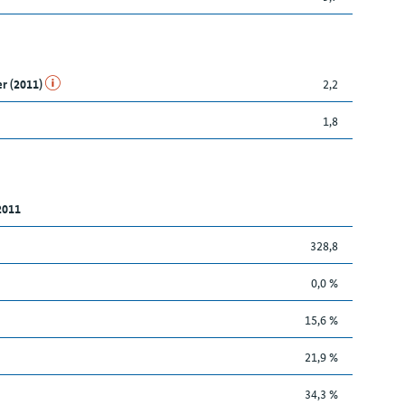
er (2011)
2,2
1,8
2011
328,8
0,0 %
15,6 %
21,9 %
34,3 %