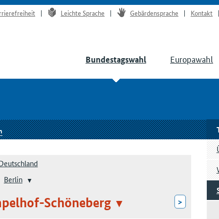
rrierefreiheit
Leichte Sprache
Gebärdensprache
Kontakt
Europawahl
Bundestagswahl
n
Deutschland
Berlin
mpelhof-Schöneberg
>