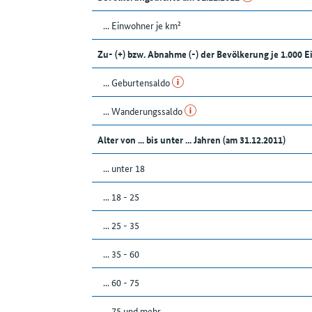
... Einwohner je km²
Zu- (+) bzw. Abnahme (-) der Bevölkerung je 1.000 
... Geburtensaldo
... Wanderungssaldo
Alter von ... bis unter ... Jahren (am 31.12.2011)
... unter 18
... 18 - 25
... 25 - 35
... 35 - 60
... 60 - 75
... 75 und mehr