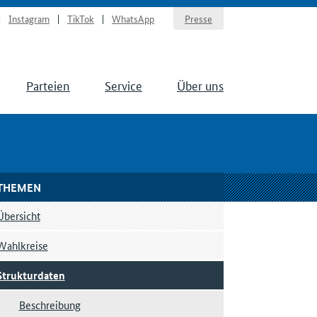
Instagram
TikTok
WhatsApp
Presse
Parteien
Service
Über uns
THEMEN
Übersicht
Wahlkreise
Strukturdaten
Beschreibung