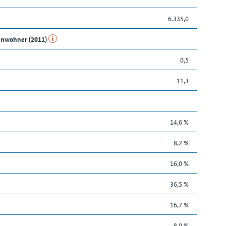
6.335,0
Einwohner (2011)
0,5
11,3
14,6 %
8,2 %
16,0 %
36,5 %
16,7 %
8,0 %