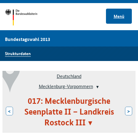
Menü
Bundestagswahl 2013
Strukturdaten
Deutschland
Mecklenburg-Vorpommern
017: Mecklenburgische
Seenplatte II – Landkreis
<
>
Rostock III