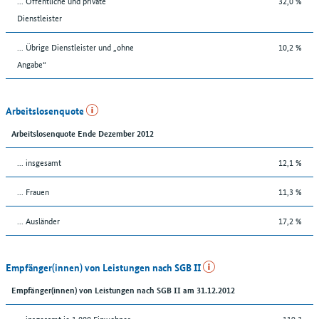
... Öffentliche und private
32,0 %
Dienstleister
... Übrige Dienstleister und „ohne
10,2 %
Angabe“
Arbeitslosenquote
Arbeitslosenquote Ende Dezember 2012
... insgesamt
12,1 %
... Frauen
11,3 %
... Ausländer
17,2 %
Empfänger(innen) von Leistungen nach SGB II
Empfänger(innen) von Leistungen nach SGB II am 31.12.2012
... insgesamt je 1.000 Einwohner
119,3