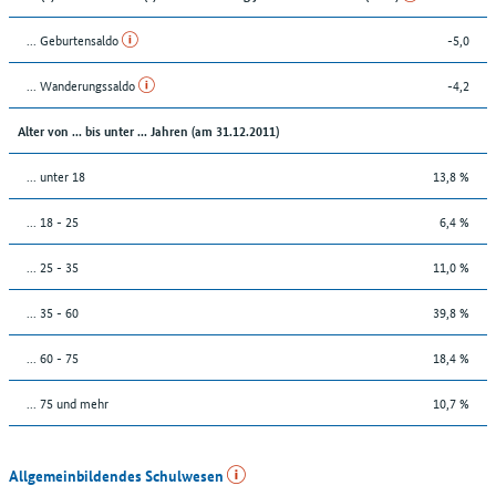
... Geburtensaldo
-5,0
... Wanderungssaldo
-4,2
Alter von ... bis unter ... Jahren (am 31.12.2011)
... unter 18
13,8 %
... 18 - 25
6,4 %
... 25 - 35
11,0 %
... 35 - 60
39,8 %
... 60 - 75
18,4 %
... 75 und mehr
10,7 %
Allgemeinbildendes Schulwesen