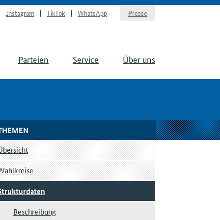
Instagram
TikTok
WhatsApp
Presse
Parteien
Service
Über uns
THEMEN
Übersicht
Wahlkreise
Strukturdaten
Beschreibung