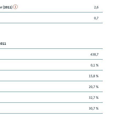
er (2011)
2,6
0,7
2011
438,7
0,1 %
15,8 %
20,7 %
32,7 %
30,7 %