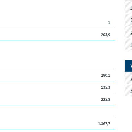
1
203,9
280,1
135,3
225,8
1.367,7