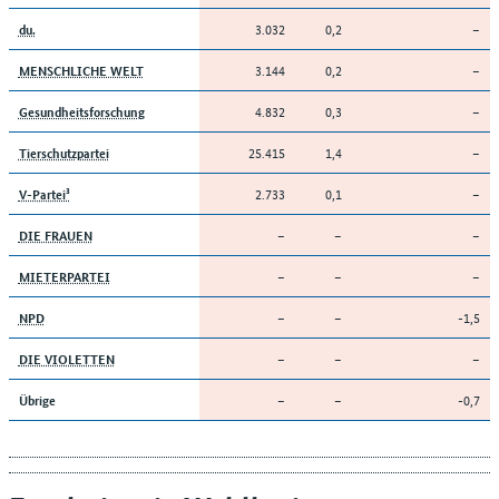
3.032
0,2
–
du.
3.144
0,2
–
MENSCHLICHE WELT
4.832
0,3
–
Gesundheitsforschung
25.415
1,4
–
Tierschutzpartei
2.733
0,1
–
V-Partei³
–
–
–
DIE FRAUEN
–
–
–
MIETERPARTEI
–
–
-1,5
NPD
–
–
–
DIE VIOLETTEN
–
–
-0,7
Übrige