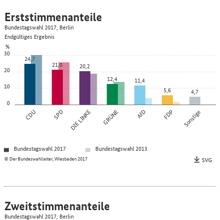
Erststimmenanteile
Bundestagswahl 2017, Berlin
Endgültiges Ergebnis
%
30
24,7
21,0
20,2
20
12,4
11,4
10
5,6
4,7
0
CDU
SPD
DIE LINKE
GRÜNE
AfD
FDP
Sonstige
Bundestagswahl 2017
Bundestagswahl 2013
© Der Bundeswahlleiter, Wiesbaden 2017
SVG
Zweitstimmenanteile
Bundestagswahl 2017, Berlin