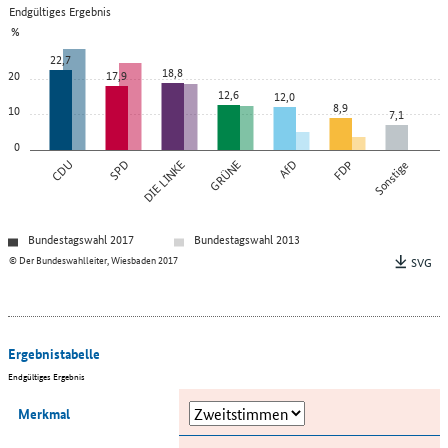
Endgültiges Ergebnis
%
22,7
18,8
20
17,9
12,6
12,0
8,9
10
7,1
0
CDU
SPD
DIE LINKE
GRÜNE
AfD
FDP
Sonstige
Bundestagswahl 2017
Bundestagswahl 2013
© Der Bundeswahlleiter, Wiesbaden 2017
SVG
Ergebnistabelle
Endgültiges Ergebnis
Merkmal