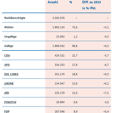
Anzahl
%
Diff. zu 2013
in %-Pkt.
2.503.070
–
–
Wahlberechtigte
1.892.134
75,6
+3,1
Wähler
23.092
1,2
-0,3
Ungültige
1.869.042
98,8
+0,3
Gültige
424.321
22,7
-5,7
CDU
334.253
17,9
-6,7
SPD
351.170
18,8
+0,3
DIE LINKE
234.947
12,6
+0,2
GRÜNE
225.170
12,0
+7,1
AfD
10.894
0,6
-3,0
PIRATEN
167.046
8,9
+5,4
FDP