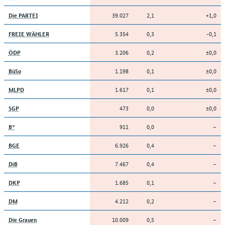
39.027
2,1
+1,0
Die PARTEI
5.354
0,3
-0,1
FREIE WÄHLER
3.206
0,2
±0,0
ÖDP
1.198
0,1
±0,0
BüSo
1.617
0,1
±0,0
MLPD
473
0,0
±0,0
SGP
911
0,0
–
B*
6.926
0,4
–
BGE
7.467
0,4
–
DiB
1.685
0,1
–
DKP
4.212
0,2
–
DM
10.009
0,5
–
Die Grauen