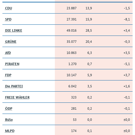
23.887
13,9
-1,5
CDU
27.391
15,9
-8,1
SPD
49.016
28,5
+3,4
DIE LINKE
35.077
20,4
-0,3
GRÜNE
10.863
6,3
+3,5
AfD
1.270
0,7
-5,1
PIRATEN
10.147
5,9
+3,7
FDP
6.042
3,5
+1,6
Die PARTEI
323
0,2
-0,1
FREIE WÄHLER
281
0,2
-0,1
ÖDP
53
0,0
±0,0
BüSo
174
0,1
±0,0
MLPD