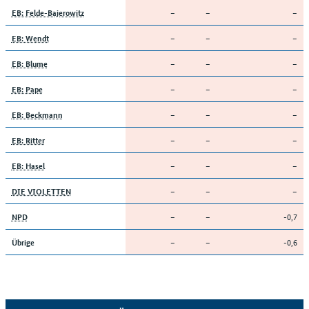
–
–
–
EB: Felde-Bajerowitz
–
–
–
EB: Wendt
–
–
–
EB: Blume
–
–
–
EB: Pape
–
–
–
EB: Beckmann
–
–
–
EB: Ritter
–
–
–
EB: Hasel
–
–
–
DIE VIOLETTEN
–
–
-0,7
NPD
–
–
-0,6
Übrige