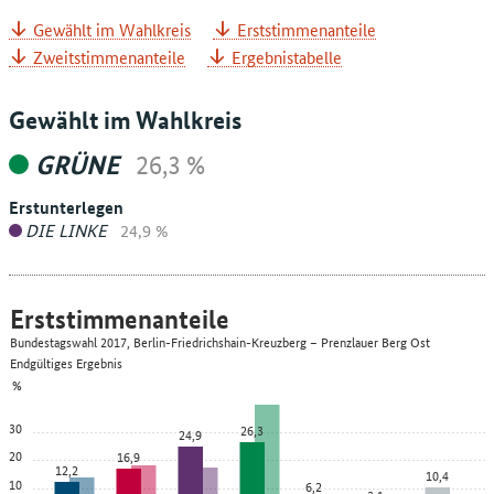
Gewählt im Wahlkreis
Erststimmenanteile
Zweitstimmenanteile
Ergebnistabelle
Gewählt im Wahlkreis
GRÜNE
26,3 %
Erstunterlegen
DIE LINKE
24,9 %
Erststimmenanteile
Bundestagswahl 2017, Berlin-Friedrichshain-Kreuzberg – Prenzlauer Berg Ost
Endgültiges Ergebnis
%
30
26,3
24,9
20
16,9
12,2
10,4
10
6,2