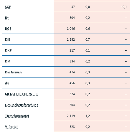
37
0,0
-0,1
SGP
304
0,2
–
B*
1.046
0,6
–
BGE
1.282
0,7
–
DiB
217
0,1
–
DKP
334
0,2
–
DM
474
0,3
–
Die Grauen
456
0,3
–
du.
324
0,2
–
MENSCHLICHE WELT
304
0,2
–
Gesundheitsforschung
2.119
1,2
–
Tierschutzpartei
323
0,2
–
V-Partei³