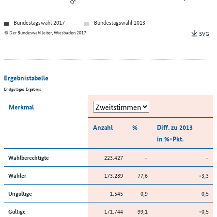
Bundestagswahl 2017
Bundestagswahl 2013
© Der Bundeswahlleiter, Wiesbaden 2017
SVG
Ergebnistabelle
Endgültiges Ergebnis
Merkmal
Anzahl
%
Diff. zu 2013
in %-Pkt.
223.427
–
–
Wahlberechtigte
173.289
77,6
+3,3
Wähler
1.545
0,9
-0,5
Ungültige
171.744
99,1
+0,5
Gültige