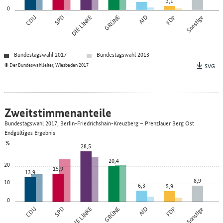
3,1
0
CDU
SPD
DIE LINKE
GRÜNE
AfD
FDP
Sonstige
Bundestagswahl 2017
Bundestagswahl 2013
© Der Bundeswahlleiter, Wiesbaden 2017
SVG
Zweitstimmenanteile
Bundestagswahl 2017, Berlin-Friedrichshain-Kreuzberg – Prenzlauer Berg Ost
Endgültiges Ergebnis
%
28,5
20,4
20
15,9
13,9
8,9
10
6,3
5,9
0
CDU
SPD
DIE LINKE
GRÜNE
AfD
FDP
Sonstige