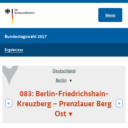
Menü
Bundestagswahl 2017
Ergebnisse
Deutschland
Berlin
083: Berlin-Friedrichshain-
Kreuzberg – Prenzlauer Berg
<
>
Ost