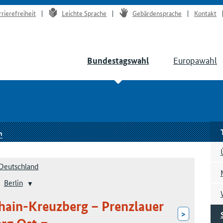
rrierefreiheit
Leichte Sprache
Gebärdensprache
Kontakt
Europawahl
Bundestagswahl
n
Deutschland
Berlin
shain-Kreuzberg – Prenzlauer
>