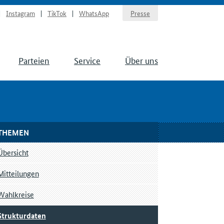
Instagram
TikTok
WhatsApp
Presse
Parteien
Service
Über uns
THEMEN
Übersicht
Mitteilungen
Wahlkreise
Strukturdaten