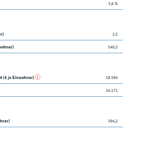
5,6 %
r)
2,5
wohner)
540,5
4 (€ je Einwohner)
18.594
34.171
ohner)
394,2