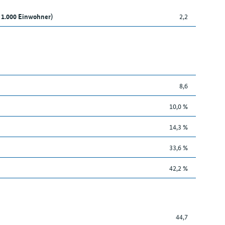
 1.000 Einwohner)
2,2
8,6
10,0 %
14,3 %
33,6 %
42,2 %
44,7