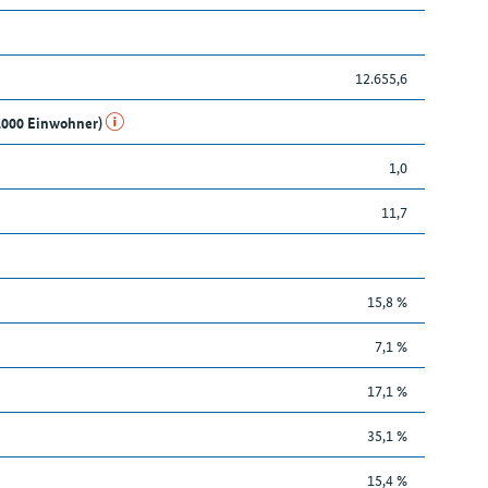
12.655,6
1.000 Einwohner)
1,0
11,7
15,8 %
7,1 %
17,1 %
35,1 %
15,4 %