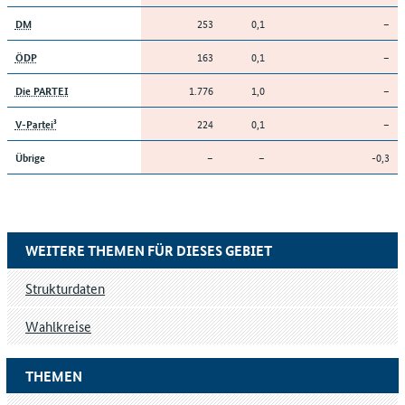
253
0,1
–
DM
163
0,1
–
ÖDP
1.776
1,0
–
Die PARTEI
224
0,1
–
V-Partei³
–
–
-0,3
Übrige
WEITERE THEMEN FÜR DIESES GEBIET
Strukturdaten
Wahlkreise
THEMEN