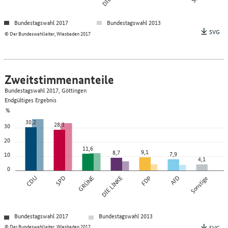
Bundestagswahl 2017
Bundestagswahl 2013
SVG
© Der Bundeswahlleiter, Wiesbaden 2017
Zweitstimmenanteile
Bundestagswahl 2017, Göttingen
Endgültiges Ergebnis
%
30,2
28,3
30
20
11,6
9,1
8,7
7,9
10
4,1
0
CDU
SPD
GRÜNE
DIE LINKE
FDP
AfD
Sonstige
Bundestagswahl 2017
Bundestagswahl 2013
© Der Bundeswahlleiter, Wiesbaden 2017
SVG