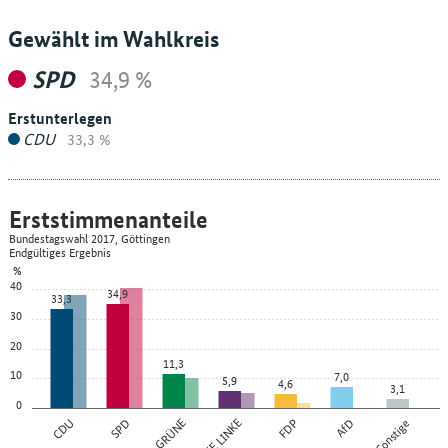
Gewählt im Wahlkreis
SPD
34,9 %
Erstunterlegen
CDU
33,3 %
Erststimmenanteile
Bundestagswahl 2017, Göttingen
Endgültiges Ergebnis
%
40
34,9
33,3
30
20
11,3
10
7,0
5,9
4,6
3,1
0
CDU
SPD
GRÜNE
DIE LINKE
FDP
AfD
Sonstige