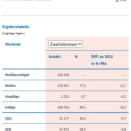
Ergebnistabelle
Endgültiges Ergebnis
Merkmal
Anzahl
%
Diff. zu 2013
in %-Pkt.
220.420
–
–
Wahlberechtigte
170.547
77,4
+2,7
Wähler
1.223
0,7
-0,2
Ungültige
169.324
99,3
+0,2
Gültige
51.177
30,2
-5,7
CDU
47.871
28,3
-4,8
SPD