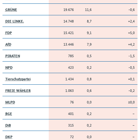
19.676
11,6
-0,6
GRÜNE
14.748
8,7
+2,4
DIE LINKE.
15.421
9,1
+5,0
FDP
13.446
7,9
+4,2
AfD
785
0,5
-1,5
PIRATEN
423
0,2
-0,5
NPD
1.434
0,8
+0,1
Tierschutzpartei
1.063
0,6
-0,2
FREIE WÄHLER
76
0,0
±0,0
MLPD
401
0,2
–
BGE
315
0,2
–
DiB
72
0,0
–
DKP