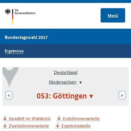
Menü
Bundestagswahl 2017
Ergebnisse
Deutschland
Niedersachsen
053: Göttingen
<
>
Gewählt im Wahlkreis
Erststimmenanteile
Zweitstimmenanteile
Ergebnistabelle