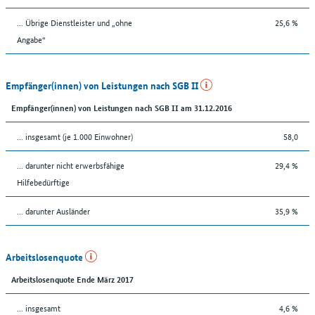
... Übrige Dienstleister und „ohne
25,6 %
Angabe“
Empfänger(innen) von Leistungen nach SGB II
Empfänger(innen) von Leistungen nach SGB II am 31.12.2016
... insgesamt (je 1.000 Einwohner)
58,0
... darunter nicht erwerbsfähige
29,4 %
Hilfebedürftige
... darunter Ausländer
35,9 %
Arbeitslosenquote
Arbeitslosenquote Ende März 2017
... insgesamt
4,6 %