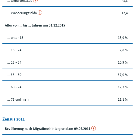
... Geburtensaldo
-3,3
... Wanderungssaldo
12,4
Alter von ... bis ... Jahren am 31.12.2015
... unter 18
15,9 %
... 18 - 24
7,8 %
... 25 - 34
10,9 %
... 35 - 59
37,0 %
... 60 - 74
17,3 %
... 75 und mehr
11,1 %
Zensus 2011
Bevölkerung nach Migrationshintergrund am 09.05.2011