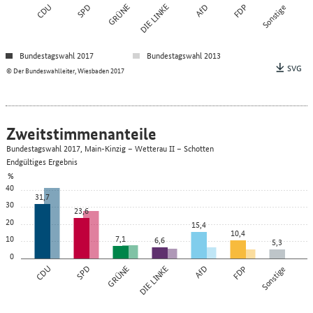
CDU
SPD
GRÜNE
DIE LINKE
AfD
FDP
Sonstige
Bundestagswahl 2017
Bundestagswahl 2013
SVG
© Der Bundeswahlleiter, Wiesbaden 2017
Zweitstimmenanteile
Bundestagswahl 2017, Main-Kinzig – Wetterau II – Schotten
Endgültiges Ergebnis
%
40
31,7
30
23,6
20
15,4
10,4
10
7,1
6,6
5,3
0
CDU
SPD
GRÜNE
DIE LINKE
AfD
FDP
Sonstige