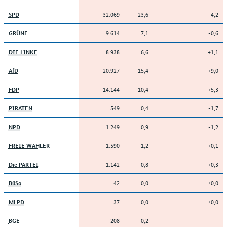
32.069
23,6
-4,2
SPD
9.614
7,1
-0,6
GRÜNE
8.938
6,6
+1,1
DIE LINKE
20.927
15,4
+9,0
AfD
14.144
10,4
+5,3
FDP
549
0,4
-1,7
PIRATEN
1.249
0,9
-1,2
NPD
1.590
1,2
+0,1
FREIE WÄHLER
1.142
0,8
+0,3
Die PARTEI
42
0,0
±0,0
BüSo
37
0,0
±0,0
MLPD
208
0,2
–
BGE