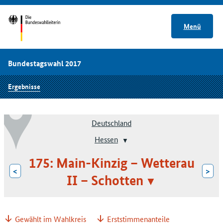
Menü
Bundestagswahl 2017
Ergebnisse
Deutschland
Hessen
175: Main-Kinzig – Wetterau
<
>
II – Schotten
Gewählt im Wahlkreis
Erststimmenanteile