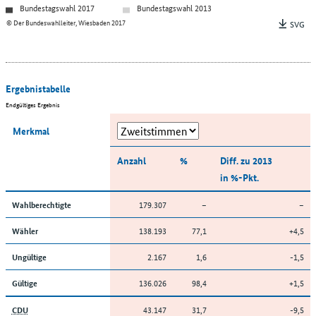
Bundestagswahl 2017
Bundestagswahl 2013
© Der Bundeswahlleiter, Wiesbaden 2017
SVG
Ergebnistabelle
Endgültiges Ergebnis
Merkmal
Anzahl
%
Diff. zu 2013
in %-Pkt.
179.307
–
–
Wahlberechtigte
138.193
77,1
+4,5
Wähler
2.167
1,6
-1,5
Ungültige
136.026
98,4
+1,5
Gültige
43.147
31,7
-9,5
CDU