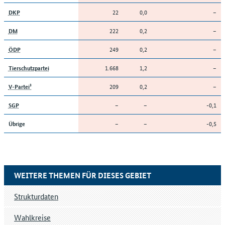
22
0,0
–
DKP
222
0,2
–
DM
249
0,2
–
ÖDP
1.668
1,2
–
Tierschutzpartei
209
0,2
–
V-Partei³
–
–
-0,1
SGP
–
–
-0,5
Übrige
WEITERE THEMEN FÜR DIESES GEBIET
Strukturdaten
Wahlkreise