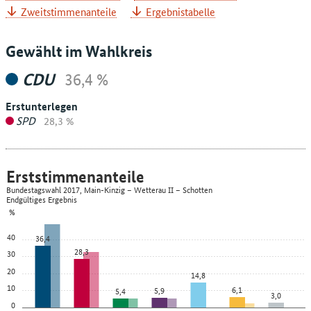
Zweitstimmenanteile
Ergebnistabelle
Gewählt im Wahlkreis
CDU
36,4 %
Erstunterlegen
SPD
28,3 %
Erststimmenanteile
Bundestagswahl 2017, Main-Kinzig – Wetterau II – Schotten
Endgültiges Ergebnis
%
40
36,4
28,3
30
20
14,8
10
6,1
5,9
5,4
3,0
0