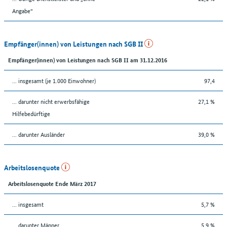
Angabe“
Empfänger(innen) von Leistungen nach SGB II
Empfänger(innen) von Leistungen nach SGB II am 31.12.2016
... insgesamt (je 1.000 Einwohner)
97,4
... darunter nicht erwerbsfähige
27,1 %
Hilfebedürftige
... darunter Ausländer
39,0 %
Arbeitslosenquote
Arbeitslosenquote Ende März 2017
... insgesamt
5,7 %
... darunter Männer
5,9 %