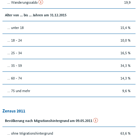
... Wanderungssaldo
19,9
Alter von ... bis ... Jahren am 31.12.2015
... unter 18
15,4 %
... 18 - 24
10,0 %
... 25 - 34
16,5 %
... 35 - 59
34,3 %
... 60 - 74
14,3 %
... 75 und mehr
9,6 %
Zensus 2011
Bevölkerung nach Migrationshintergrund am 09.05.2011
... ohne Migrationshintergrund
63,6 %