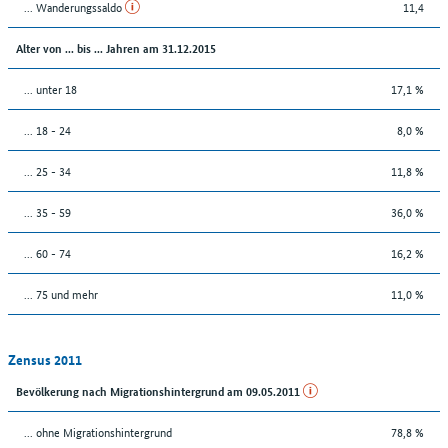
... Wanderungssaldo
11,4
Alter von ... bis ... Jahren am 31.12.2015
... unter 18
17,1 %
... 18 - 24
8,0 %
... 25 - 34
11,8 %
... 35 - 59
36,0 %
... 60 - 74
16,2 %
... 75 und mehr
11,0 %
Zensus 2011
Bevölkerung nach Migrationshintergrund am 09.05.2011
... ohne Migrationshintergrund
78,8 %