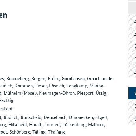
en
s, Brauneberg, Burgen, Erden, Gornhausen, Graach an der
leinich, Kommen, Lieser, Lösnich, Longkamp, Maring-
, Mülheim (Mosel), Neumagen-Dhron, Piesport, Ürzig,
Rachtig
eskopf
t, Büdlich, Burtscheid, Deuselbach, Dhronecken, Etgert,
urg, Hilscheid, Horath, Immert, Lückenburg, Malborn,
dt, Schönberg, Talling, Thalfang