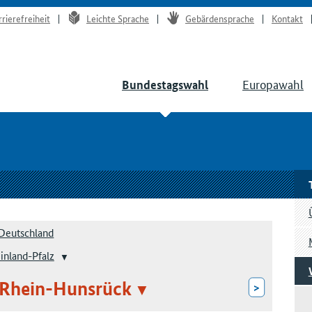
rrierefreiheit
Leichte Sprache
Gebärdensprache
Kontakt
Europawahl
Bundestagswahl
Deutschland
inland-Pfalz
/Rhein-Hunsrück
>