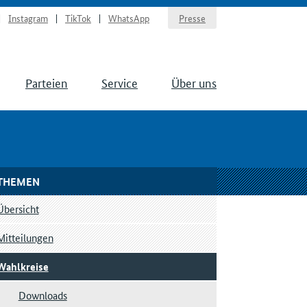
Instagram
TikTok
WhatsApp
Presse
Parteien
Service
Über uns
THEMEN
Übersicht
Mitteilungen
Wahlkreise
Downloads