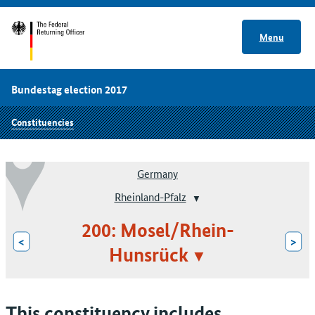
Menu
Bundestag election 2017
Constituencies
Germany
Rheinland-Pfalz
200: Mosel/Rhein-
<
>
Hunsrück
This constituency includes