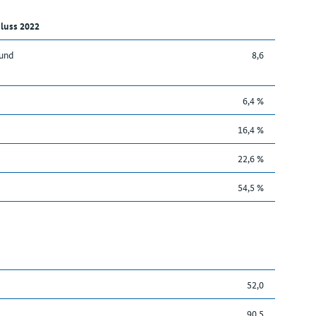
luss 2022
 und
8,6
6,4 %
16,4 %
22,6 %
54,5 %
52,0
90,5