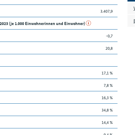
3.407,9
d 2023 (je 1.000 Einwohnerinnen und Einwohner)
-0,7
20,8
17,1 %
7,8 %
16,3 %
34,8 %
14,4 %
9,4 %