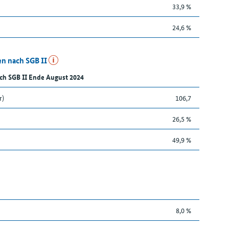
33,9 %
24,6 %
n nach SGB II
ch SGB II Ende August 2024
r)
106,7
26,5 %
49,9 %
8,0 %