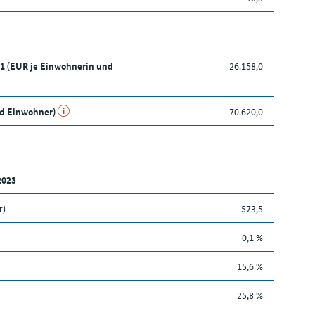
21 (EUR je Einwohnerin und
26.158,0
nd Einwohner)
70.620,0
2023
r)
573,5
0,1 %
15,6 %
25,8 %