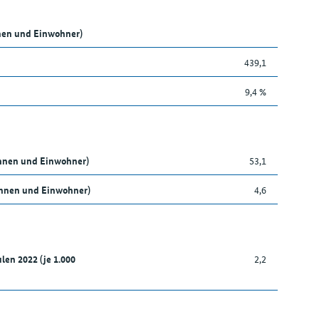
nen und Einwohner)
439,1
9,4 %
innen und Einwohner)
53,1
nnen und Einwohner)
4,6
len 2022 (je 1.000
2,2