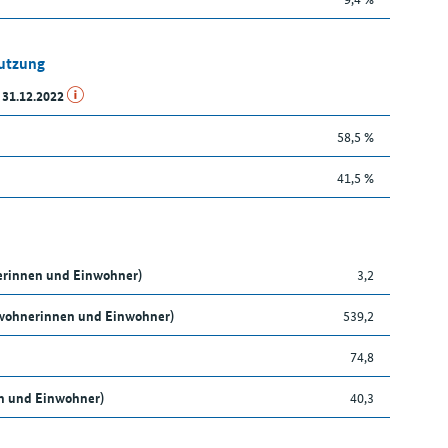
Nutzung
 31.12.2022
58,5 %
41,5 %
nerinnen und Einwohner)
3,2
nwohnerinnen und Einwohner)
539,2
74,8
en und Einwohner)
40,3