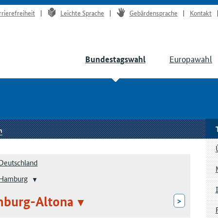
rrierefreiheit
Leichte Sprache
Gebärdensprache
Kontakt
Europawahl
Bundestagswahl
n
Deutschland
Hamburg
mburg-Altona
>