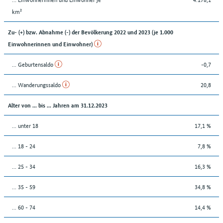
km²
Zu- (+) bzw. Abnahme (-) der Bevölkerung 2022 und 2023 (je 1.000
Einwohnerinnen und Einwohner)
... Geburtensaldo
-0,7
... Wanderungssaldo
20,8
Alter von ... bis ... Jahren am 31.12.2023
... unter 18
17,1 %
... 18 - 24
7,8 %
... 25 - 34
16,3 %
... 35 - 59
34,8 %
... 60 - 74
14,4 %