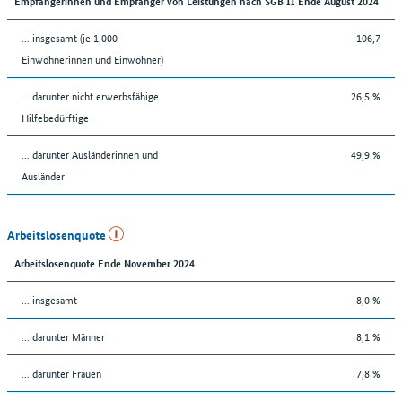
Empfängerinnen und Empfänger von Leistungen nach SGB II Ende August 2024
... insgesamt (je 1.000
106,7
Einwohnerinnen und Einwohner)
... darunter nicht erwerbsfähige
26,5 %
Hilfebedürftige
... darunter Ausländerinnen und
49,9 %
Ausländer
Arbeitslosenquote
Arbeitslosenquote Ende November 2024
... insgesamt
8,0 %
... darunter Männer
8,1 %
... darunter Frauen
7,8 %