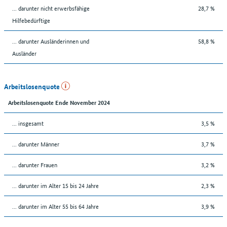
... darunter nicht erwerbsfähige
28,7 %
Hilfebedürftige
... darunter Ausländerinnen und
58,8 %
Ausländer
Arbeitslosenquote
Arbeitslosenquote Ende November 2024
... insgesamt
3,5 %
... darunter Männer
3,7 %
... darunter Frauen
3,2 %
... darunter im Alter 15 bis 24 Jahre
2,3 %
... darunter im Alter 55 bis 64 Jahre
3,9 %