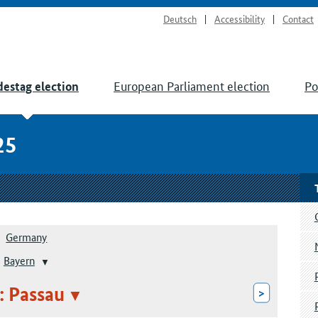
Deutsch
Accessibility
Contact
European Parliament election
Po
estag election
25
Germany
Bayern
: Passau
>