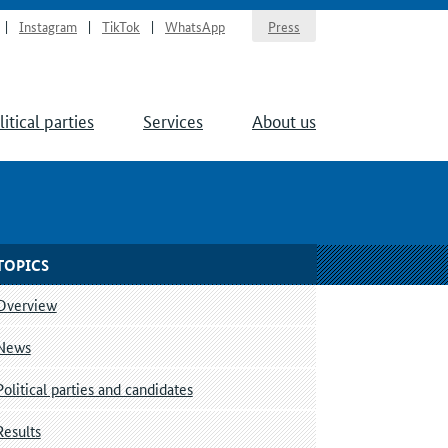
Instagram
TikTok
WhatsApp
Press
litical parties
Services
About us
TOPICS
Overview
News
Political parties and candidates
Results