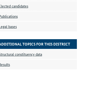
Elected candidates
Publications
Legal bases
ADDITIONAL TOPICS FOR THIS DISTRICT
Structural constituency data
Results