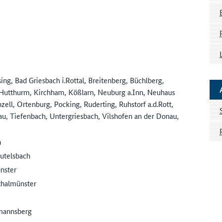
ng, Bad Griesbach i.Rottal, Breitenberg, Büchlberg,
 Hutthurm, Kirchham, Kößlarn, Neuburg a.Inn, Neuhaus
ell, Ortenburg, Pocking, Ruderting, Ruhstorf a.d.Rott,
u, Tiefenbach, Untergriesbach, Vilshofen an der Donau,
h
utelsbach
nster
thalmünster
zmannsberg