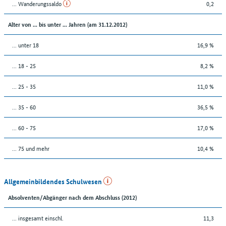
... Wanderungssaldo
0,2
Alter von ... bis unter ... Jahren (am 31.12.2012)
... unter 18
16,9 %
... 18 - 25
8,2 %
... 25 - 35
11,0 %
... 35 - 60
36,5 %
... 60 - 75
17,0 %
... 75 und mehr
10,4 %
Allgemeinbildendes Schulwesen
Absolventen/Abgänger nach dem Abschluss (2012)
... insgesamt einschl.
11,3