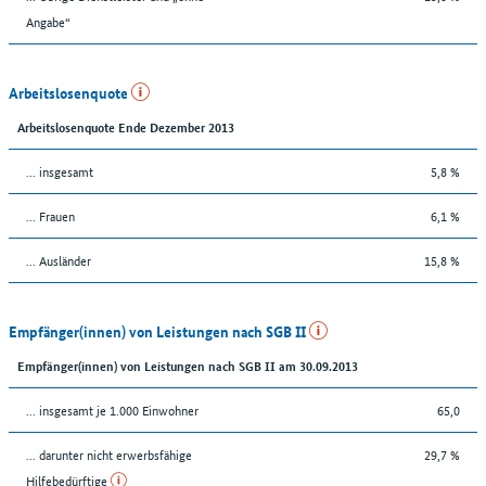
Angabe“
Arbeitslosenquote
Arbeitslosenquote Ende Dezember 2013
... insgesamt
5,8 %
... Frauen
6,1 %
... Ausländer
15,8 %
Empfänger(innen) von Leistungen nach SGB II
Empfänger(innen) von Leistungen nach SGB II am 30.09.2013
... insgesamt je 1.000 Einwohner
65,0
... darunter nicht erwerbsfähige
29,7 %
Hilfebedürftige