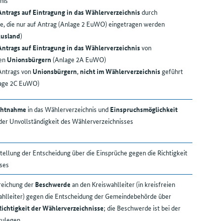
nis
Antrags auf Eintragung in das Wählerverzeichnis
durch
e, die nur auf Antrag (Anlage 2 EuWO) eingetragen werden
Ausland
)
Antrags auf Eintragung in das Wählerverzeichnis
von
ten
Unionsbürgern
(Anlage 2A EuWO)
 Antrags von
Unionsbürgern
,
nicht im Wählerverzeichnis
geführt
lage 2C EuWO)
chtnahme
in das Wählerverzeichnis und
Einspruchsmöglichkeit
der Unvollständigkeit des Wählerverzeichnisses
stellung der Entscheidung über die Einsprüche gegen die Richtigkeit
ses
nreichung der
Beschwerde
an den Kreiswahlleiter (in kreisfreien
ahlleiter) gegen die Entscheidung der Gemeindebehörde über
Richtigkeit der Wählerverzeichnisse
; die Beschwerde ist bei der
zulegen