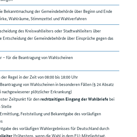
 die Bekanntmachung der Gemeindebehörde über Beginn und Ende
irke, Wahlräume, Stimmzettel und Wahlverfahren
tscheidung des Kreiswahlleiters oder Stadtwahlleiters über
e Entscheidung der Gemeindebehörde über Einsprüche gegen das
hr – für die Beantragung von Wahlscheinen
der Regel in der Zeit von 08:00 bis 18:00 Uhr
 Beantragung von Wahlscheinen in besonderen Fällen (§ 24 Absatz
 nachgewiesener plötzlicher Erkrankung)
ster Zeitpunkt für den
rechtzeitigen Eingang der Wahlbriefe
bei
 Stelle
Ermittlung, Feststellung und Bekanntgabe des vorläufigen
es
ntgabe des vorläufigen Wahlergebnisses für Deutschland durch
lleiter
(frühestens, wenn die Wahl in dem EU-Mitgliedstaat,