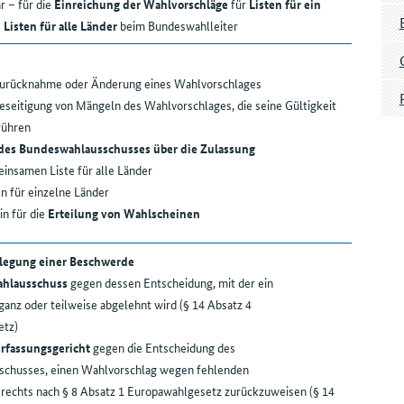
r – für die
Einreichung der Wahlvorschläge
für
Listen für ein
Listen für alle Länder
beim Bundeswahlleiter
 Zurücknahme oder Änderung eines Wahlvorschlages
Beseitigung von Mängeln des Wahlvorschlages, die seine Gültigkeit
rühren
des Bundeswahlausschusses über die Zulassung
insamen Liste für alle Länder
en für einzelne Länder
n für die
Erteilung von Wahlscheinen
legung einer Beschwerde
hlausschuss
gegen dessen Entscheidung, mit der ein
anz oder teilweise abgelehnt wird (§ 14 Absatz 4
etz)
rfassungsgericht
gegen die Entscheidung des
chusses, einen Wahlvorschlag wegen fehlenden
rechts nach § 8 Absatz 1 Europawahlgesetz zurückzuweisen (§ 14