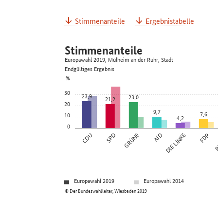
Stimmenanteile
Ergebnistabelle
Stimmenanteile
Europawahl 2019, Mülheim an der Ruhr, Stadt
Endgültiges Ergebnis
%
30
23,9
23,0
21,2
20
9,7
7,6
10
4,2
0
CDU
SPD
GRÜNE
AfD
DIE LINKE
FDP
P
Europawahl 2019
Europawahl 2014
© Der Bundeswahlleiter, Wiesbaden 2019