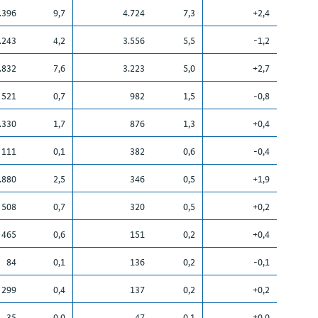
.396
9,7
4.724
7,3
+2,4
.243
4,2
3.556
5,5
-1,2
.832
7,6
3.223
5,0
+2,7
521
0,7
982
1,5
-0,8
.330
1,7
876
1,3
+0,4
111
0,1
382
0,6
-0,4
.880
2,5
346
0,5
+1,9
508
0,7
320
0,5
+0,2
465
0,6
151
0,2
+0,4
84
0,1
136
0,2
-0,1
299
0,4
137
0,2
+0,2
35
0,0
47
0,1
±0,0