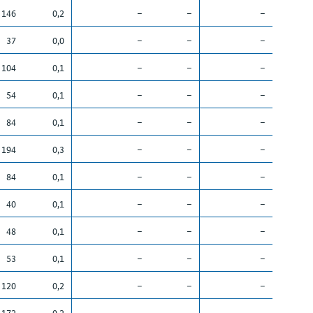
146
0,2
–
–
–
37
0,0
–
–
–
104
0,1
–
–
–
54
0,1
–
–
–
84
0,1
–
–
–
194
0,3
–
–
–
84
0,1
–
–
–
40
0,1
–
–
–
48
0,1
–
–
–
53
0,1
–
–
–
120
0,2
–
–
–
172
0,2
–
–
–