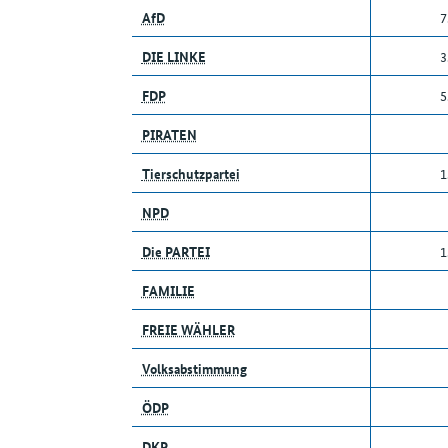
AfD
7
DIE LINKE
3
FDP
5
PIRATEN
Tierschutzpartei
1
NPD
Die PARTEI
1
FAMILIE
FREIE WÄHLER
Volksabstimmung
ÖDP
DKP