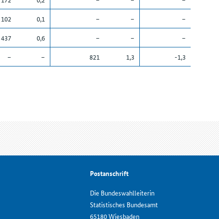
102
0,1
–
–
–
437
0,6
–
–
–
–
–
821
1,3
-1,3
Postanschrift
Die Bundeswahlleiterin
Statistisches Bundesamt
65180 Wiesbaden