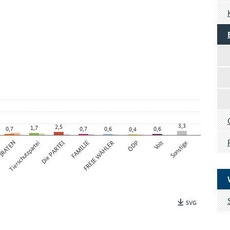
3,3
2,5
1,7
0,7
0,7
0,6
0,6
0,4
IRATEN
Tierschutzpartei
Die PARTEI
FAMILIE
FREIE WÄHLER
ÖDP
Volt
Sonstige
SVG