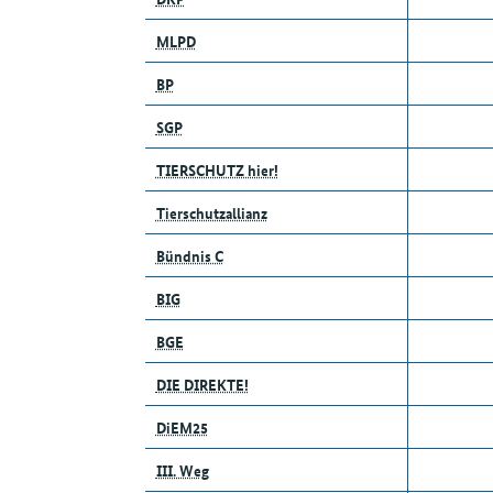
MLPD
BP
SGP
TIERSCHUTZ hier!
Tierschutzallianz
Bündnis C
BIG
BGE
DIE DIREKTE!
DiEM25
III. Weg