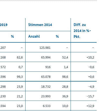
2019
Stimmen 2014
Diff. zu
2014 in %-
%
Anzahl
%
Pkt.
.207
–
125.981
–
–
.168
62,6
65.994
52,4
+10,2
572
0,7
916
1,4
-0,6
.596
99,3
65.078
98,6
+0,6
.298
23,9
18.732
28,8
-4,9
.230
21,2
23.993
36,9
-15,7
.594
23,0
6.533
10,0
+12,9