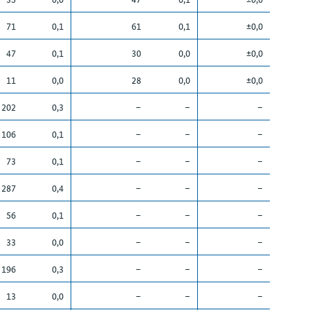
71
0,1
61
0,1
±0,0
47
0,1
30
0,0
±0,0
11
0,0
28
0,0
±0,0
202
0,3
–
–
–
106
0,1
–
–
–
73
0,1
–
–
–
287
0,4
–
–
–
56
0,1
–
–
–
33
0,0
–
–
–
196
0,3
–
–
–
13
0,0
–
–
–