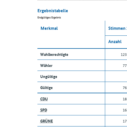
Ergebnistabelle
Endgültiges Ergebnis
Merkmal
Stimmen 
Anzahl
Wahlberechtigte
123
Wähler
77
Ungültige
Gültige
76
CDU
18
SPD
16
GRÜNE
17