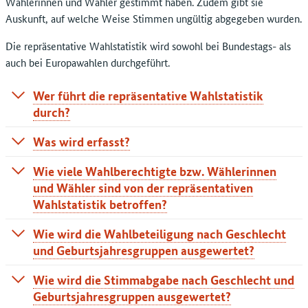
Wählerinnen und Wähler gestimmt haben. Zudem gibt sie
Auskunft, auf welche Weise Stimmen ungültig abgegeben wurden.
Die repräsentative Wahlstatistik wird sowohl bei Bundestags- als
auch bei Europawahlen durchgeführt.
Wer führt die repräsentative Wahlstatistik
durch?
Für die Organisation und Ergebniszusammenstellung der
Was wird erfasst?
repräsentativen Wahlstatistik sind die Statistischen
Zur Gewinnung der Daten werden die Wählerverzeichnisse
Landesämter und das Statistische Bundesamt zuständig.
Wie viele Wahlberechtigte bzw. Wählerinnen
und die abgegebenen amtlichen Stimmzettel aus den
und Wähler sind von der repräsentativen
Die Auszählung erfolgt für die Feststellung
Wahlbezirken ausgewertet. Damit sind die Ergebnisse der
Wahlstatistik betroffen?
repräsentativen Wahlstatistik genauer als zum Beispiel die
der Wahlbeteiligung durch die Gemeinden und
Die repräsentative Wahlstatistik ist eine
Wählernachbefragungen der Wahlforschungsinstitute.
Wie wird die Wahlbeteiligung nach Geschlecht
der Stimmabgabe und ungültigen Stimmen durch die
Stichprobenerhebung. Aus allen, bundesweit etwa 86.000,
und Geburtsjahresgruppen ausgewertet?
Für die Untersuchung der
Wahlbeteiligung
werden
Statistischen Landesämter sowie bei Gemeinden mit
Urnen- und Briefwahlbezirken werden höchstens 5 % für
Die Wahlbeteiligung nach Geschlecht und
folgende Merkmale erhoben:
einer Statistikstelle durch die Gemeinden selbst.
repräsentative Zwecke ausgewählt. Die Auswahl der
Wie wird die Stimmabgabe nach Geschlecht und
Geburtsjahresgruppen wird mit Hilfe der
Wahlbezirke wird nach mathematisch-technischen
Geburtsjahresgruppen ausgewertet?
Wahlberechtigte
Rechtsgrundlage
Wählerverzeichnisse festgestellt.