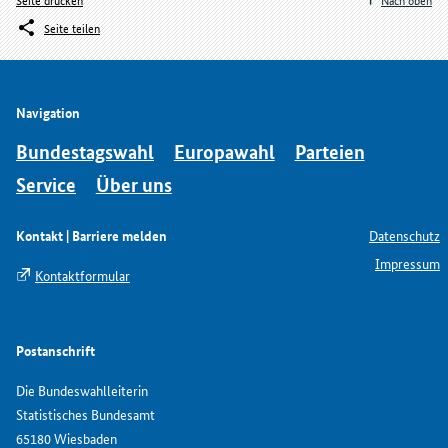
Fallzahlen der Geschlechtsausprägung „divers“ bzw. „ohne Angabe“
Seite teilen
werden diese – zur Gewährleistung des Wahlgeheimnisses – mit der
Ausprägung „männlich“ gemeinsam erhoben und ausgewertet.
Rechtsgrundlage
Navigation
§
4
WStatG
Bundestagswahl
Europawahl
Parteien
Nach oben
Service
Über uns
Kontakt | Barriere melden
Datenschutz
Impressum
Kontaktformular
Postanschrift
Die Bundeswahlleiterin
Statistisches Bundesamt
65180 Wiesbaden