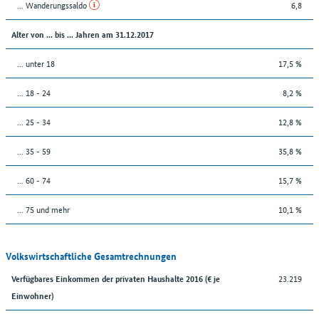
... Wanderungssaldo
6,8
Alter von ... bis ... Jahren am 31.12.2017
... unter 18
17,5 %
... 18 - 24
8,2 %
... 25 - 34
12,8 %
... 35 - 59
35,8 %
... 60 - 74
15,7 %
... 75 und mehr
10,1 %
Volkswirtschaftliche Gesamtrechnungen
23.219
Verfügbares Einkommen der privaten Haushalte 2016 (€ je
Einwohner)