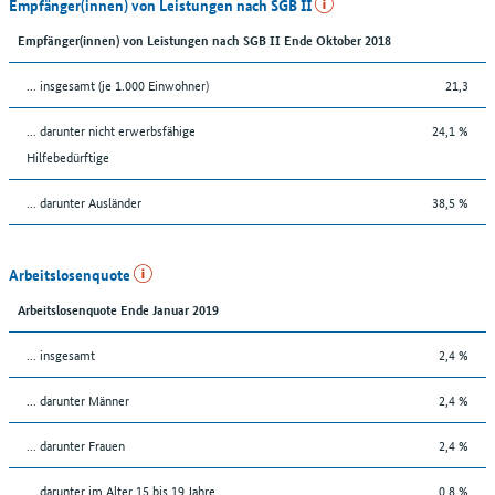
Empfänger(innen) von Leistungen nach SGB II
Empfänger(innen) von Leistungen nach SGB II Ende Oktober 2018
... insgesamt (je 1.000 Einwohner)
21,3
... darunter nicht erwerbsfähige
24,1 %
Hilfebedürftige
... darunter Ausländer
38,5 %
Arbeitslosenquote
Arbeitslosenquote Ende Januar 2019
... insgesamt
2,4 %
... darunter Männer
2,4 %
... darunter Frauen
2,4 %
... darunter im Alter 15 bis 19 Jahre
0,8 %