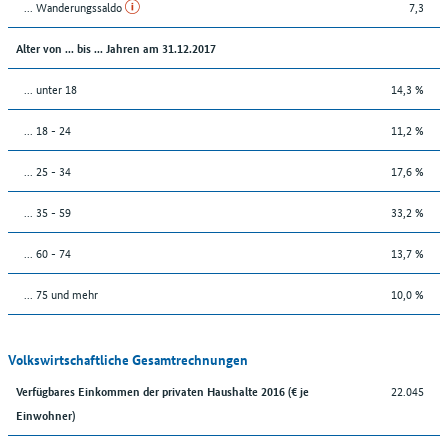
... Wanderungssaldo
7,3
Alter von ... bis ... Jahren am 31.12.2017
... unter 18
14,3 %
... 18 - 24
11,2 %
... 25 - 34
17,6 %
... 35 - 59
33,2 %
... 60 - 74
13,7 %
... 75 und mehr
10,0 %
Volkswirtschaftliche Gesamtrechnungen
22.045
Verfügbares Einkommen der privaten Haushalte 2016 (€ je
Einwohner)