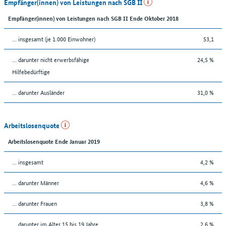
Empfänger(innen) von Leistungen nach SGB II
Empfänger(innen) von Leistungen nach SGB II Ende Oktober 2018
... insgesamt (je 1.000 Einwohner)
53,1
... darunter nicht erwerbsfähige
24,5 %
Hilfebedürftige
... darunter Ausländer
31,0 %
Arbeitslosenquote
Arbeitslosenquote Ende Januar 2019
... insgesamt
4,2 %
... darunter Männer
4,6 %
... darunter Frauen
3,8 %
... darunter im Alter 15 bis 19 Jahre
2,6 %