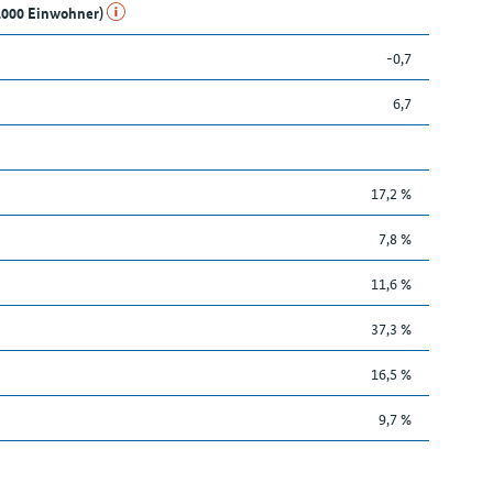
1.000 Einwohner)
-0,7
6,7
17,2 %
7,8 %
11,6 %
37,3 %
16,5 %
9,7 %