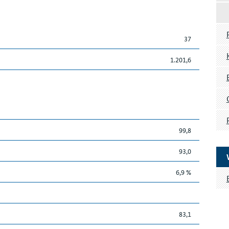
37
1.201,6
99,8
93,0
6,9 %
83,1