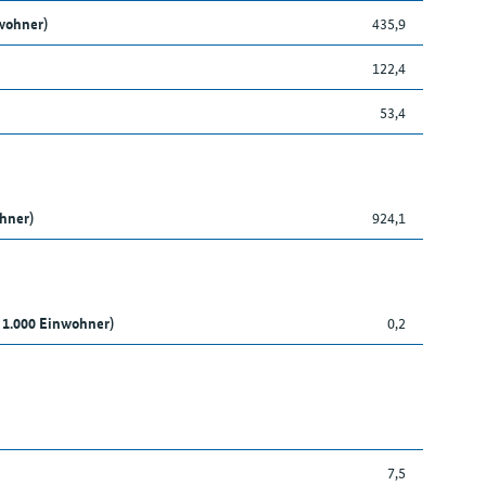
wohner)
435,9
122,4
53,4
ohner)
924,1
 1.000 Einwohner)
0,2
7,5