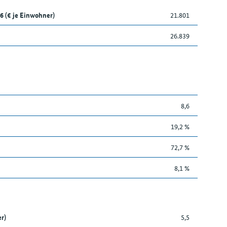
6 (€ je Einwohner)
21.801
26.839
8,6
19,2 %
72,7 %
8,1 %
r)
5,5