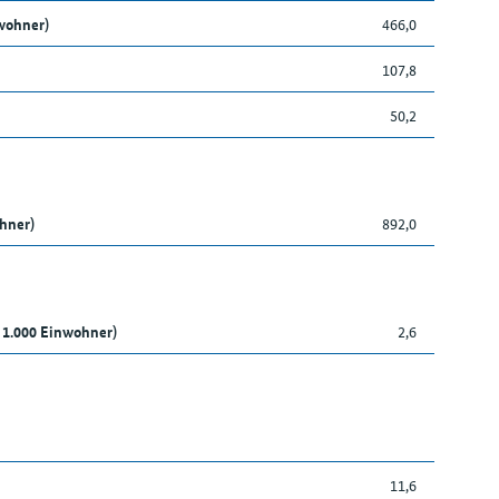
wohner)
466,0
107,8
50,2
ohner)
892,0
 1.000 Einwohner)
2,6
11,6