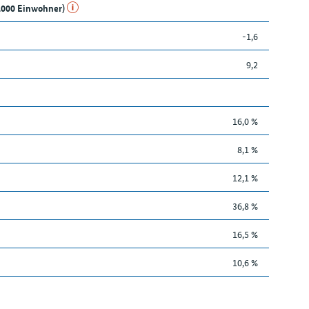
1.000 Einwohner)
-1,6
9,2
16,0 %
8,1 %
12,1 %
36,8 %
16,5 %
10,6 %