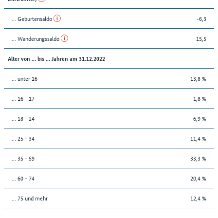
... Geburtensaldo
-6,3
... Wanderungssaldo
15,5
Alter von ... bis ... Jahren am 31.12.2022
... unter 16
13,8 %
... 16 - 17
1,8 %
... 18 - 24
6,9 %
... 25 - 34
11,4 %
... 35 - 59
33,3 %
... 60 - 74
20,4 %
... 75 und mehr
12,4 %