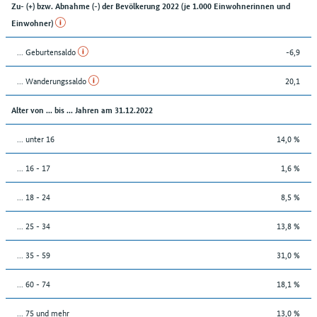
Zu- (+) bzw. Abnahme (-) der Bevölkerung 2022 (je 1.000 Einwohnerinnen und
Einwohner)
... Geburtensaldo
-6,9
... Wanderungssaldo
20,1
Alter von ... bis ... Jahren am 31.12.2022
... unter 16
14,0 %
... 16 - 17
1,6 %
... 18 - 24
8,5 %
... 25 - 34
13,8 %
... 35 - 59
31,0 %
... 60 - 74
18,1 %
... 75 und mehr
13,0 %