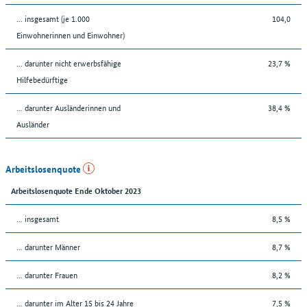
... insgesamt (je 1.000
104,0
Einwohnerinnen und Einwohner)
... darunter nicht erwerbsfähige
23,7 %
Hilfebedürftige
... darunter Ausländerinnen und
38,4 %
Ausländer
Arbeitslosenquote
Arbeitslosenquote Ende Oktober 2023
... insgesamt
8,5 %
... darunter Männer
8,7 %
... darunter Frauen
8,2 %
... darunter im Alter 15 bis 24 Jahre
7,5 %