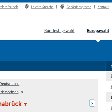
rrierefreiheit
Leichte Sprache
Gebärdensprache
Kontakt
Bundestagswahl
Europawahl
Deutschland
edersachsen
nabrück
>