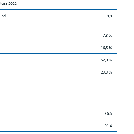
luss 2022
 und
8,8
7,3 %
16,5 %
52,9 %
23,3 %
36,5
91,4