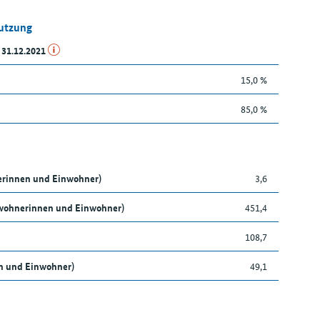
Nutzung
 31.12.2021
15,0 %
85,0 %
nerinnen und Einwohner)
3,6
nwohnerinnen und Einwohner)
451,4
108,7
en und Einwohner)
49,1