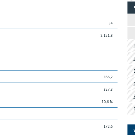
34
2.121,8
366,2
327,3
10,6 %
172,6