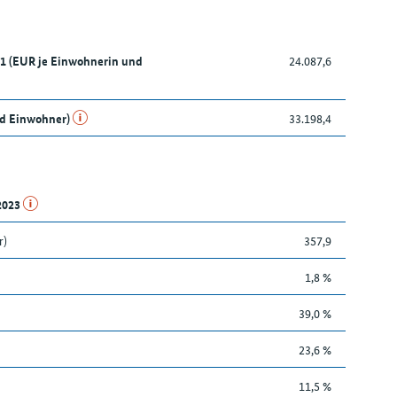
21 (EUR je Einwohnerin und
24.087,6
nd Einwohner)
33.198,4
.2023
r)
357,9
1,8 %
39,0 %
23,6 %
11,5 %