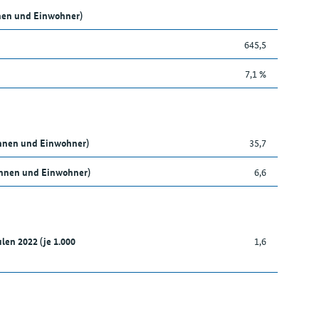
nen und Einwohner)
645,5
7,1 %
innen und Einwohner)
35,7
nnen und Einwohner)
6,6
len 2022 (je 1.000
1,6